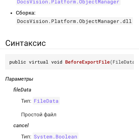
DocsVision.Platform.ObjectManager
Сборка:
DocsVision.Platform.ObjectManager.dll
Синтаксис
public
virtual
void
BeforeExportFile
(
FileData 
Параметры
fileData
FileData
Тип:
Простой файл
cancel
System.Boolean
Тип: