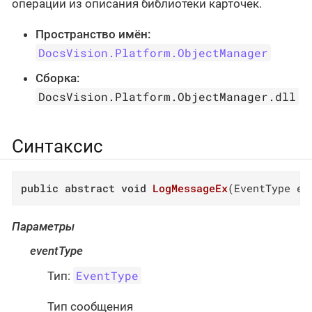
операции из описания библиотеки карточек.
Пространство имён:
DocsVision.Platform.ObjectManager
Сборка:
DocsVision.Platform.ObjectManager.dll
Синтаксис
public
abstract
void
LogMessageEx
(
EventType ev
Параметры
eventType
EventType
Тип:
Тип сообщения