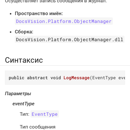
Осуществляет запись сообщения в журнал.
Пространство имён:
DocsVision.Platform.ObjectManager
Сборка:
DocsVision.Platform.ObjectManager.dll
Синтаксис
public
abstract
void
LogMessage
(
EventType even
Параметры
eventType
EventType
Тип:
Тип сообщения