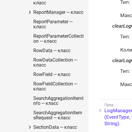
Тип:
класс
ReportManager — класс
Макс
ReportParameter —
clearLog
класс
ReportParameterCollecti
Тип:
on — класс
Коли
RowData — класс
RowDataCollection —
clearLo
класс
Тип:
RowField — класс
RowFieldCollection —
Макс
класс
SearchAggregationItemI
nfo — класс
LogManager
SearchAggregationItem
(EventType, 
sRequest — класс
String)
SectionData — класс