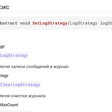
сис
bstract
void
SetLogStrategy
(
LogStrategy logS
egy
LogStrategy
тегия записи сообщений в журнал.
ategy
ClearLogStrategy
тегия очистки журнала.
gMaxCount