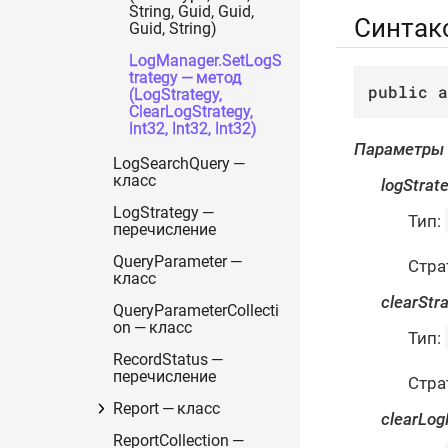
String, Guid, Guid,
Синтак
Guid, String)
LogManager.SetLogS
trategy — метод
public
a
(LogStrategy,
ClearLogStrategy,
Int32, Int32, Int32)
Параметры
LogSearchQuery —
класс
logStrat
LogStrategy —
Тип:
перечисление
QueryParameter —
Стра
класс
clearStr
QueryParameterCollecti
on — класс
Тип:
RecordStatus —
перечисление
Стра
Report — класс
clearLo
ReportCollection —