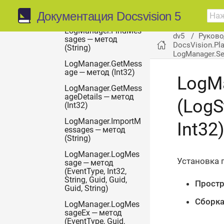
sages — метод
Документация Docsvision 5
(LogSearchQuery)
LogManager.FindMes
dv5
Руково
sages — метод
DocsVision.Pl
(String)
LogManager.SetL
LogManager.GetMess
age — метод (Int32)
LogMa
LogManager.GetMess
ageDetails — метод
(LogSt
(Int32)
LogManager.ImportM
Int32
essages — метод
(String)
LogManager.LogMes
Установка 
sage — метод
(EventType, Int32,
String, Guid, Guid,
Простр
Guid, String)
Сборка
LogManager.LogMes
sageEx — метод
(EventType, Guid,