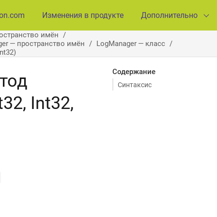
ion.com
Изменения в продукте
Дополнительно
ространство имён
ager — пространство имён
LogManager — класс
nt32)
Содержание
етод
Синтаксис
32, Int32,