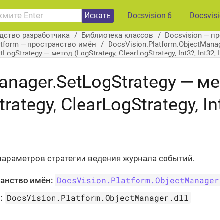
Искать
Docsvision 6
Docsvis
дство разработчика
Библиотека классов
Docsvision — п
atform — пространство имён
DocsVision.Platform.ObjectMan
ogStrategy — метод (LogStrategy, ClearLogStrategy, Int32, Int32, I
nager.SetLogStrategy — м
rategy, ClearLogStrategy, Int
)
параметров стратегии ведения журнала событий.
DocsVision.Platform.ObjectManager
анство имён:
DocsVision.Platform.ObjectManager.dll
: