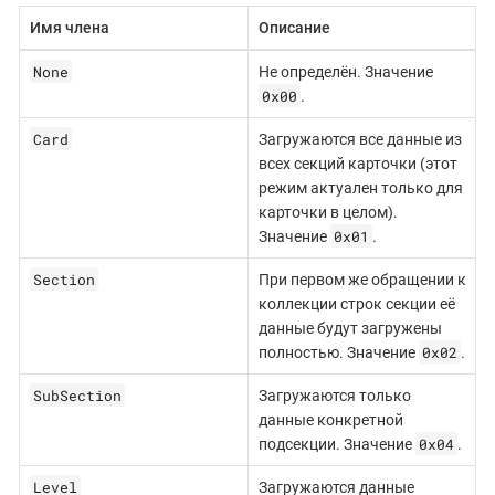
Имя члена
Описание
None
Не определён. Значение
0x00
.
Card
Загружаются все данные из
всех секций карточки (этот
режим актуален только для
карточки в целом).
0x01
Значение
.
Section
При первом же обращении к
коллекции строк секции её
данные будут загружены
0x02
полностью. Значение
.
SubSection
Загружаются только
данные конкретной
0x04
подсекции. Значение
.
Level
Загружаются данные