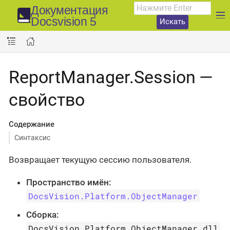
Документация
Docsvision 5
Искать
ReportManager.Session —
свойство
Содержание
Синтаксис
Возвращает текущую сессию пользователя.
Пространство имён:
DocsVision.Platform.ObjectManager
Сборка:
DocsVision.Platform.ObjectManager.dll