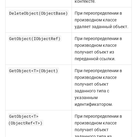
контексте.
DeleteObject(ObjectBase)
При переопределении в
производном классе
удаляет заданный объект.
GetObject(IObjectRef)
При переопределении в
производном классе
получает объект из
переданной ссылки.
GetObject<T>(Object)
При переопределении в
производном классе
получает объект
заданного типа с
указанным
идентификатором.
GetObject<T>
При переопределении в
(ObjectRef<T>)
производном классе
получает объект
заданного типа из