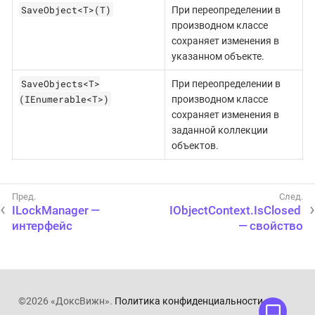
SaveObject<T>(T)
При переопределении в
производном классе
сохраняет изменения в
указанном объекте.
SaveObjects<T>
При переопределении в
(IEnumerable<T>)
производном классе
сохраняет изменения в
заданной коллекции
объектов.
ILockManager —
IObjectContext.IsClosed
интерфейс
— свойство
©2026 «ДоксВижн».
Политика конфиденциальности
.