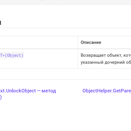
ы
Описание
T>(Object)
Возвращает объект, ко
указанный дочерний об
xt.UnlockObject — метод
ObjectHelper.GetPare
)