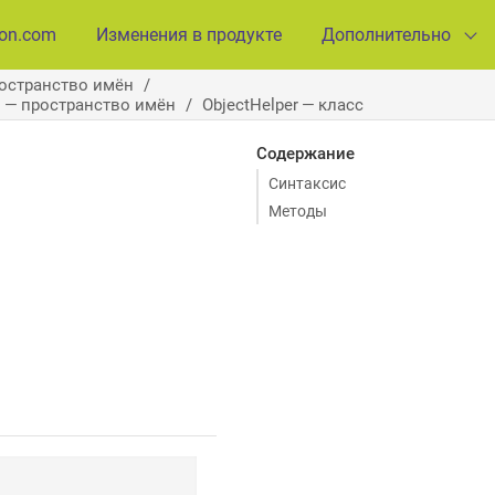
ion.com
Изменения в продукте
Дополнительно
ространство имён
l — пространство имён
ObjectHelper — класс
Содержание
Синтаксис
Методы