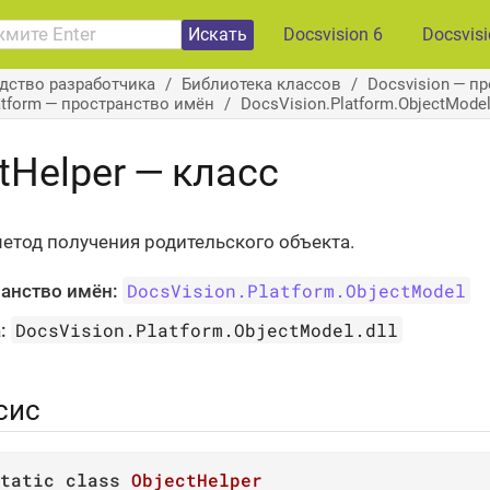
Искать
Docsvision 6
Docsvis
дство разработчика
Библиотека классов
Docsvision — п
atform — пространство имён
DocsVision.Platform.ObjectMode
tHelper — класс
етод получения родительского объекта.
DocsVision.Platform.ObjectModel
анство имён:
DocsVision.Platform.ObjectModel.dll
:
сис
tatic
class
ObjectHelper