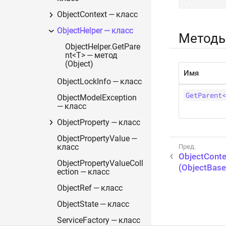
ObjectContext — класс
ObjectHelper — класс
Метод
ObjectHelper.GetPare
nt<T> — метод
(Object)
Имя
ObjectLockInfo — класс
GetParent<
ObjectModelException
— класс
ObjectProperty — класс
ObjectPropertyValue —
класс
ObjectConte
ObjectPropertyValueColl
(ObjectBase
ection — класс
ObjectRef — класс
ObjectState — класс
ServiceFactory — класс