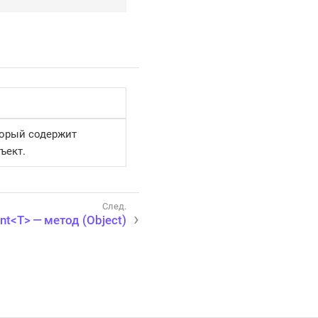
торый содержит
ъект.
nt<T> — метод (Object)