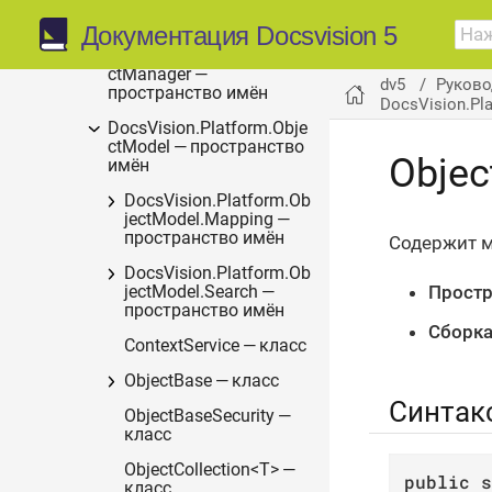
nsibility — пространство
имён
Документация Docsvision 5
DocsVision.Platform.Obje
ctManager —
dv5
Руково
пространство имён
DocsVision.Pl
DocsVision.Platform.Obje
ctModel — пространство
Objec
имён
DocsVision.Platform.Ob
jectModel.Mapping —
пространство имён
Содержит м
DocsVision.Platform.Ob
Простр
jectModel.Search —
пространство имён
Сборка
ContextService — класс
ObjectBase — класс
Синтак
ObjectBaseSecurity —
класс
ObjectCollection<T> —
public
s
класс