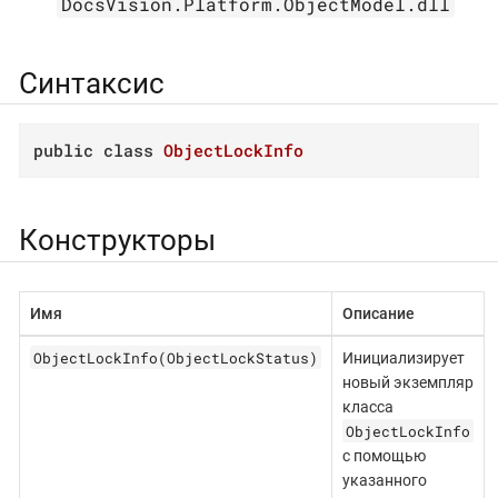
DocsVision.Platform.ObjectModel.dll
Синтаксис
public
class
ObjectLockInfo
Конструкторы
Имя
Описание
ObjectLockInfo(ObjectLockStatus)
Инициализирует
новый экземпляр
класса
ObjectLockInfo
с помощью
указанного