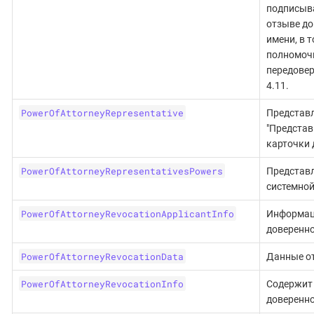
подписыв
отзыве до
имени, в 
полномочи
передовер
4.11.
PowerOfAttorneyRepresentative
Представ
"Представ
карточки 
PowerOfAttorneyRepresentativesPowers
Представл
системной
PowerOfAttorneyRevocationApplicantInfo
Информац
доверенно
PowerOfAttorneyRevocationData
Данные от
PowerOfAttorneyRevocationInfo
Содержит
доверенно