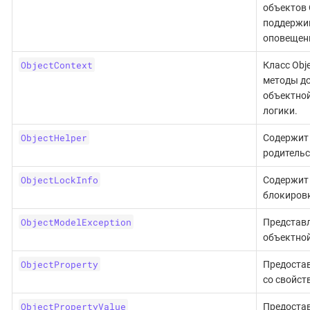
объектов 
поддержи
оповещени
ObjectContext
Класс Obj
методы до
объектной
логики.
ObjectHelper
Содержит 
родительс
ObjectLockInfo
Содержит
блокировк
ObjectModelException
Представ
объектной
ObjectProperty
Предостав
со свойст
ObjectPropertyValue
Предостав