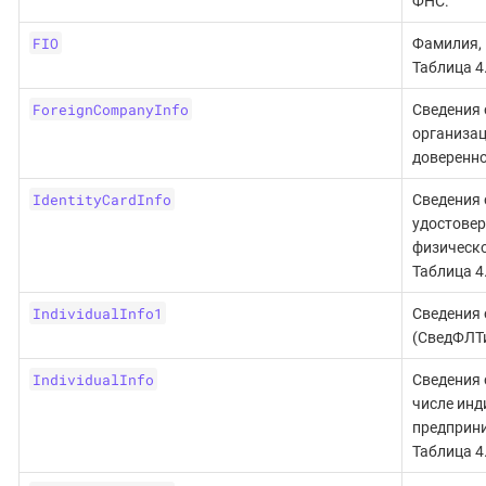
ФНС.
FIO
Фамилия, 
Таблица 4
ForeignCompanyInfo
Сведения 
организац
довереннос
IdentityCardInfo
Сведения 
удостове
физическо
Таблица 4
IndividualInfo1
Сведения 
(СведФЛТи
IndividualInfo
Сведения 
числе ин
предприни
Таблица 4