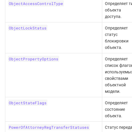
ObjectAccessControlType
Определяет т
объекта
доступа.
ObjectLockStatus
Определяет
статус
блокировки
объекта.
ObjectPropertyOptions
Определяет
список флаго
используемы
свойствами
объектной
модели.
ObjectStateFlags
Определяет
состояние
объекта.
PowerOfAttorneyRegTransferStatuses
Статус перед