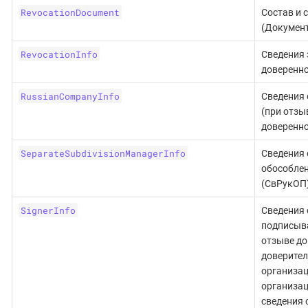
RevocationDocument
Состав и 
(Документ
RevocationInfo
Сведения 
доверенно
RussianCompanyInfo
Сведения 
(при отзы
доверенно
SeparateSubdivisionManagerInfo
Сведения 
обособлен
(СвРукОП)
SignerInfo
Сведения 
подписыв
отзыве до
доверител
организац
организац
сведения 