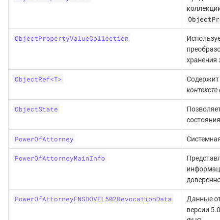
коллекци
ObjectPr
ObjectPropertyValueCollection
Использу
преобразо
хранения 
ObjectRef<T>
Содержит 
контексте
ObjectState
Позволяет
состояния
PowerOfAttorney
Системная
PowerOfAttorneyMainInfo
Представл
информаци
доверенно
PowerOfAttorneyFNSDOVEL502RevocationData
Данные о
версии 5.