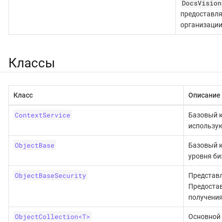
DocsVision
предоставля
организации
Классы
Класс
Описание
ContextService
Базовый к
использую
ObjectBase
Базовый к
уровня би
ObjectBaseSecurity
Представл
Предостав
получения
ObjectCollection<T>
Основной 