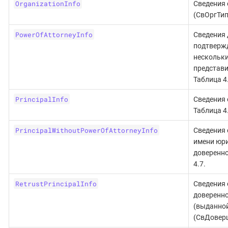
OrganizationInfo
Сведения 
(СвОргТип)
PowerOfAttorneyInfo
Сведения 
подтверж
нескольк
представи
Таблица 4.
PrincipalInfo
Сведения 
Таблица 4.
PrincipalWithoutPowerOfAttorneyInfo
Сведения 
имени юри
доверенно
4.7.
RetrustPrincipalInfo
Сведения 
доверенно
(выданной
(СвДоверщ