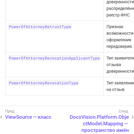
доверенности
распределён
реестр ФНС.
PowerOfAttorneyRetrustType
Признак
возможности
оформления
передоверия.
PowerOfAttorneyRevocationApplicantType
Тип заявител
отзыва
доверенности
PowerOfAttorneyRevocationType
Тип заявлени
на отзыв.
ViewSource — класс
DocsVision.Platform.Obje
ctModel.Mapping —
пространство имён