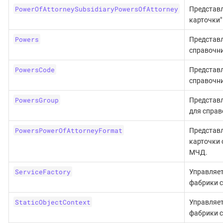
PowerOfAttorneySubsidiaryPowersOfAttorney
Представл
карточки"
Powers
Представл
справочн
PowersCode
Представл
справочн
PowersGroup
Представ
для спра
PowersPowerOfAttorneyFormat
Представл
карточки
МЧД.
ServiceFactory
Управляет
фабрики с
StaticObjectContext
Управляет
фабрики с