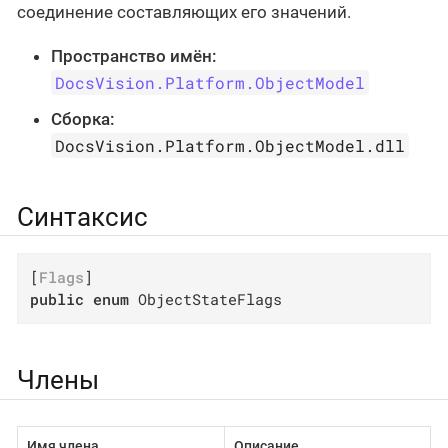
соединение составляющих его значений.
Пространство имён:
DocsVision.Platform.ObjectModel
Сборка:
DocsVision.Platform.ObjectModel.dll
Синтаксис
[
Flags
public
enum
 ObjectStateFlags
Члены
Имя члена
Описание