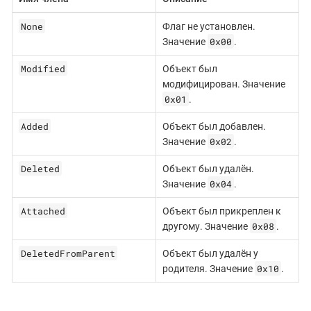
None
Флаг не установлен.
0x00
Значение
.
Modified
Объект был
модифицирован. Значение
0x01
.
Added
Объект был добавлен.
0x02
Значение
.
Deleted
Объект был удалён.
0x04
Значение
.
Attached
Объект был прикреплен к
0x08
другому. Значение
.
DeletedFromParent
Объект был удалён у
0x10
родителя. Значение
.