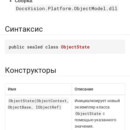
Сборка:
DocsVision.Platform.ObjectModel.dll
Синтаксис
public
sealed
class
ObjectState
Конструкторы
Имя
Описание
ObjectState(ObjectContext,
Инициализирует новый
ObjectBase, IObjectRef)
экземпляр класса
ObjectState
с
помощью указанного
значения.