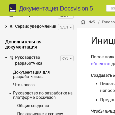
Docsvision AI
5.5.1
Документация Docsvision 5
Конструктор отчётов
5.5.1
dv5
Руково
Сервис уведомлений
5.5.1
Иниц
Дополнительная
документация
После подк
Руководство
dv5
объектов
дл
разработчика
Документация для
Создавать к
разработчиков
Пишетс
Что нового
непоср
Руководство по разработке на
платформе Docsvision
Предпо
Общие сведения
Чтобы иниц
Подключение к серверу