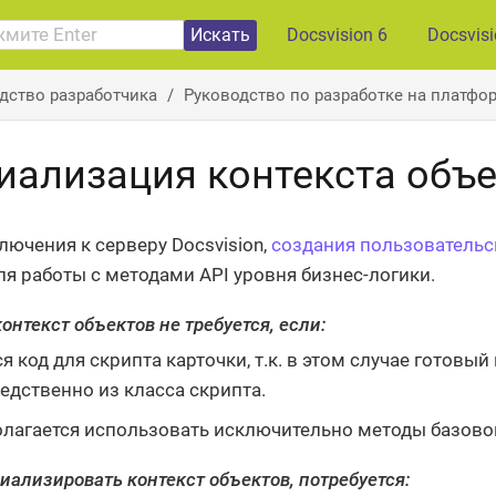
Искать
Docsvision 6
Docsvis
дство разработчика
Руководство по разработке на платфор
иализация контекста объ
лючения к серверу Docsvision,
создания пользовательс
я работы с методами API уровня бизнес-логики.
онтекст объектов не требуется, если:
я код для скрипта карточки, т.к. в этом случае готовы
едственно из класса скрипта.
лагается использовать исключительно методы базовог
иализировать контекст объектов, потребуется: