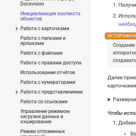
Docsvision
Получи
Инициализация контекста
Исполь
объектов
необх
Работа с карточками
Работа с папками и
ярлыками
Создание
аппаратн
Работа с файлами
создавать
Работа с правами доступа
Использование отчётов
Далее прив
Работа с нумераторами
карточками
Работа с представлениями
Разверни
Работа со ссылками
Управление режимом
Чтобы испо
загрузки данных и
кэширование
Добави
Режим отложенных
D