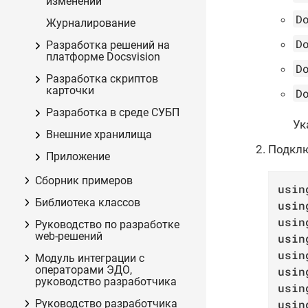
изменений
D
Журналирование
D
Разработка решений на
платформе Docsvision
D
Разработка скриптов
карточки
D
Разработка в среде СУБП
Ук
Внешние хранилища
Подклю
Приложение
Сборник примеров
usin
Библиотека классов
usin
usin
Руководство по разработке
web-решений
usin
usin
Модуль интеграции с
операторами ЭДО,
usin
руководство разработчика
usin
usin
Руководство разработчика