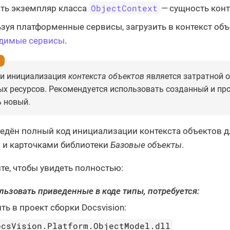
ObjectContext
ть экземпляр класса
— сущность конт
зуя платформенные сервисы, загрузить в контекст об
одимые сервисы
.
 и инициализация
контекста объектов
является затратной о
ых ресурсов. Рекомендуется использовать созданный и п
 новый.
едён полный код инициализации контекста объектов 
 и карточками библиотеки
Базовые объекты
.
те, чтобы увидеть полностью:
льзовать приведенные в коде типы, потребуется:
ть в проект сборки Docsvision:
ocsVision.Platform.ObjectModel.dll