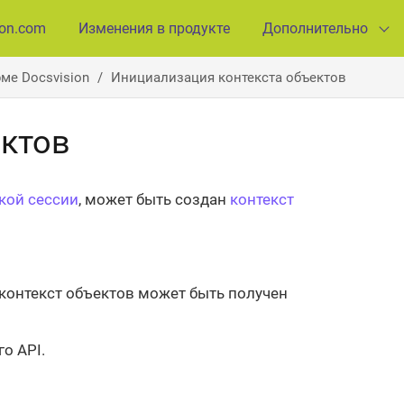
ion.com
Изменения в продукте
Дополнительно
ме Docsvision
Инициализация контекста объектов
ектов
кой сессии
, может быть создан
контекст
й контекст объектов может быть получен
о API.