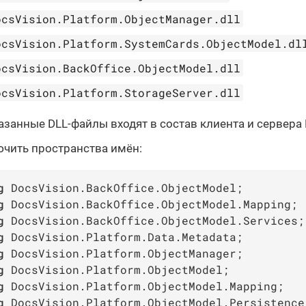
ocsVision.Platform.ObjectManager.dll
ocsVision.Platform.SystemCards.ObjectModel.dl
ocsVision.BackOffice.ObjectModel.dll
ocsVision.Platform.StorageServer.dll
азанные DLL-файлы входят в состав клиента и сервера D
чить пространства имён:
g
g
g
g
g
g
g
g