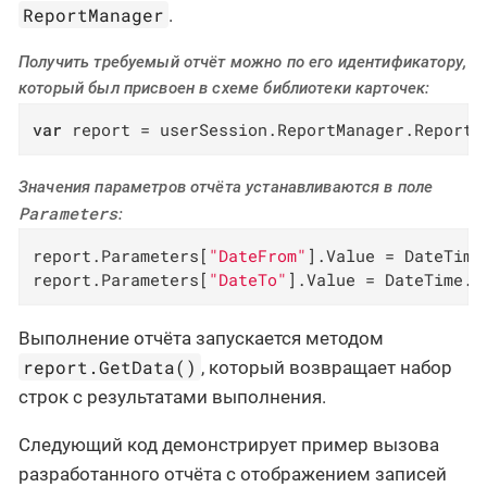
ReportManager
.
Получить требуемый отчёт можно по его идентификатору,
который был присвоен в схеме библиотеки карточек:
var
 report = userSession.ReportManager.Reports
Значения параметров отчёта устанавливаются в поле
Parameters
:
report.Parameters[
"DateFrom"
].Value = DateTime
report.Parameters[
"DateTo"
].Value = DateTime.P
Выполнение отчёта запускается методом
report.GetData()
, который возвращает набор
строк с результатами выполнения.
Следующий код демонстрирует пример вызова
разработанного отчёта с отображением записей