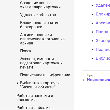
Создание нового
Удален
экземпляра карточки
Блокир
Удаление объектов
Архиви
Блокировка и снятие
блокировки
Поиск
Архивирование и
извлечение карточки из
Экспор
архива
Подпис
Поиск
Библио
Экспорт, импорт и
подготовка карточек к
печати
Подписание и шифрование
Инициализа
Библиотека карточек
"Базовые объекты"
Работа с папками и
ярлыками
Работа с файлами