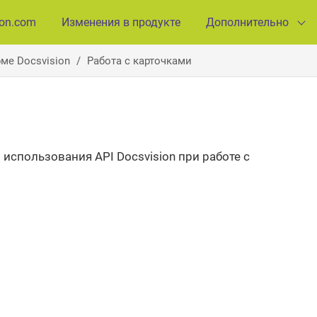
ion.com
Изменения в продукте
Дополнительно
ме Docsvision
Работа с карточками
спользования API Docsvision при работе с