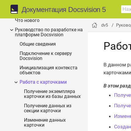
Документация для
Документация Docsvision 5
разработчиков
Что нового
dv5
Руково
Руководство по разработке на
платформе Docsvision
Рабо
Общие сведения
Подключение к серверу
Docsvision
В данном р
Инициализация контекста
карточками
объектов
Работа с карточками
В этом разд
Получение экземпляра
Получе
карточки из базы данных
Получе
Получение данных из
секции карточки
Измене
Изменение данных
карточки
Создан