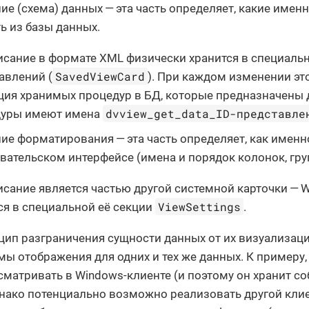
ие (схема) данных — эта часть определяет, какие име
ь из базы данных.
исание в формате XML физически хранится в специаль
SavedViewCard
авлений (
). При каждом изменении эт
ция хранимых процедур в БД, которые предназначены 
dvview_get_data_ID-представле
дуры имеют имена
ие форматирования — эта часть определяет, как имен
вательском интерфейсе (имена и порядок колонок, груп
исание является частью другой системной карточки — W
ViewSettings
ся в специальной её секции
.
цип разграничения сущности данных от их визуализац
мы отображения для одних и тех же данных. К пример
матривать в Windows-клиенте (и поэтому он хранит с
днако потенциально возможно реализовать другой клие