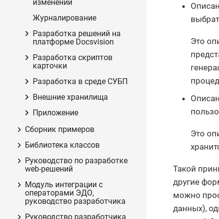
изменений
Описан
Журналирование
выбрат
Разработка решений на
Это оп
платформе Docsvision
предст
Разработка скриптов
карточки
генера
проце
Разработка в среде СУБП
Внешние хранилища
Описан
пользо
Приложение
Сборник примеров
Это оп
Библиотека классов
хранит
Руководство по разработке
Такой прин
web-решений
другие фор
Модуль интеграции с
операторами ЭДО,
можно прос
руководство разработчика
данных), о
Руководство разработчика