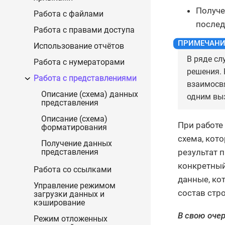
Получе
Работа с файлами
послед
Работа с правами доступа
Использование отчётов
В ряде с
Работа с нумераторами
решения. 
Работа с представлениями
взаимосвя
Описание (схема) данных
одним вы
представления
Описание (схема)
При работе
форматирования
схема, кот
Получение данных
результат 
представления
конкретный
Работа со ссылками
данные, ко
Управление режимом
состав стро
загрузки данных и
кэширование
В свою оче
Режим отложенных