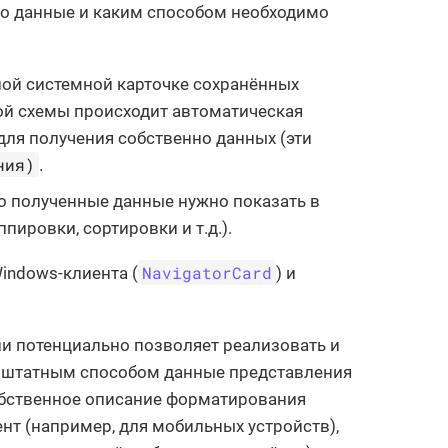
нно данные и каким способом необходимо
ной системной карточке сохранённых
ой схемы происходит автоматическая
для получения собственно данных (эти
ния)
.
но полученные данные нужно показать в
пировки, сортировки и т.д.).
NavigatorCard
indows-клиента (
) и
ии потенциально позволяет реализовать и
у, штатным способом данные представления
обственное описание форматирования
нт (например, для мобильных устройств),