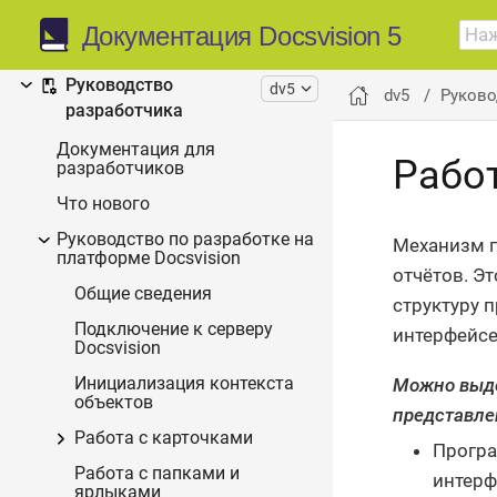
Дополнительная
Документация Docsvision 5
документация
Руководство
dv5
dv5
Руково
разработчика
Документация для
Рабо
разработчиков
Что нового
Руководство по разработке на
Механизм п
платформе Docsvision
отчётов. Э
Общие сведения
структуру 
Подключение к серверу
интерфейсе
Docsvision
Можно выде
Инициализация контекста
объектов
представле
Работа с карточками
Програ
Работа с папками и
интерф
ярлыками