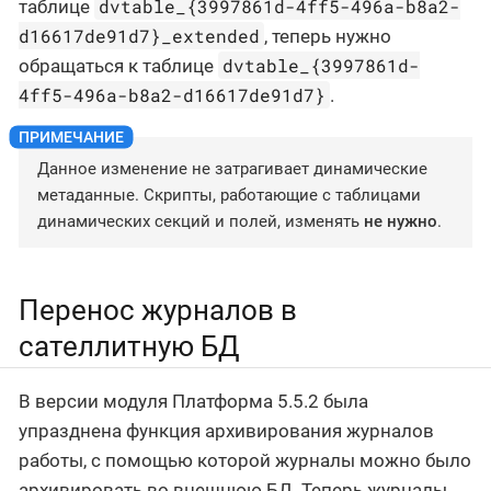
dvtable_{3997861d-4ff5-496a-b8a2-
таблице
d16617de91d7}_extended
, теперь нужно
dvtable_{3997861d-
обращаться к таблице
4ff5-496a-b8a2-d16617de91d7}
.
Данное изменение не затрагивает динамические
метаданные. Скрипты, работающие с таблицами
динамических секций и полей, изменять
не нужно
.
Перенос журналов в
сателлитную БД
В версии модуля Платформа 5.5.2 была
упразднена функция архивирования журналов
работы, с помощью которой журналы можно было
архивировать во внешнюю БД. Теперь журналы