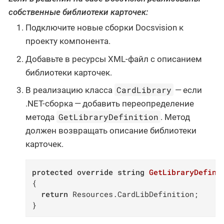
собственные библиотеки карточек:
Подключите новые сборки Docsvision к
проекту компонента.
Добавьте в ресурсы XML-файл с описанием
библиотеки карточек.
CardLibrary
В реализацию класса
— если
.NET-сборка — добавить переопределение
GetLibraryDefinition
метода
. Метод
должен возвращать описание библиотеки
карточек.
protected
override
string
GetLibraryDefini
{

return
 Resources.CardLibDefinition;

}