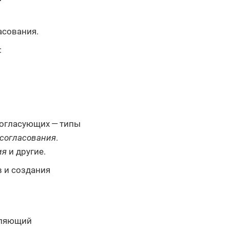
асования.
:
огласующих — типы
 согласования
.
ия
и другие.
 и создания
оляющий