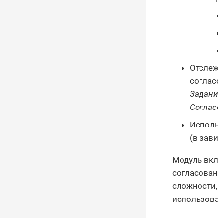
Отслеж
соглас
Задани
Соглас
Исполь
(в зав
Модуль вкл
согласован
сложности,
использова