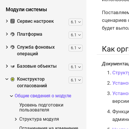
Модули системы
Поставляем
сценариев 
Сервис настроек
6.1
будет выпо
Платформа
6.1
Служба фоновых
Как ор
6.1
операций
Документац
Базовые объекты
6.1
Структ
Конструктор
6.1
Устано
согласований
Устано
Общие сведения о модуле
версии
Уровень подготовки
пользователя
Функци
админи
Структура модуля
Ограничения на изменение