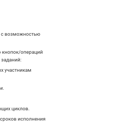
е с возможностью
р кнопок/операций
 заданий:
ых участникам
м.
ющих циклов.
 сроков исполнения