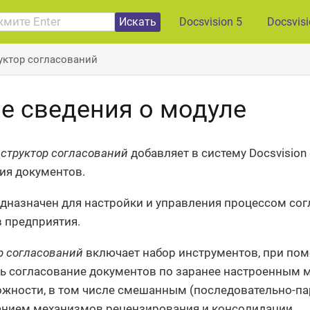
Искать
Docsvision 5
Docsvis
уктор согласований
е сведения о модуле
структор согласований
добавляет в систему Docsvisio
ия документов.
дназначен для настройки и управления процессом со
 предприятия.
р согласований
включает набор инструментов, при по
ь согласование документов по заранее настроенным
ожности, в том числе смешанным (последовательно-па
нием механизмов рецензирования и консолидации.