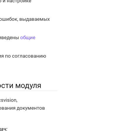
 и настройке
 ошибок, выдаваемых
риведены
общие
ия по согласованию
ости модуля
vision,
ования документов
ач: