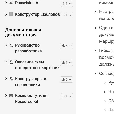
комбин
Docsvision AI
6.1
Настра
Конструктор шаблонов
6.1
исполь
Один и
Дополнительная
докуме
документация
маршру
Руководство
dv6
Гибкая
разработчика
возмож
Описание схем
dv6
должны
стандартных карточек
Соглас
Конструкторы и
dv6
Ру
справочники
Чл
Комплект утилит
6.1
Об
Resource Kit
Че