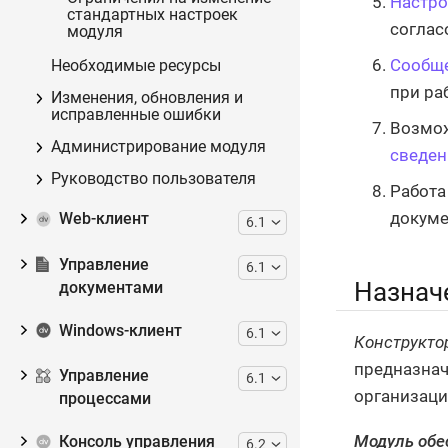
Настро
стандартных настроек
соглас
модуля
Сообще
Необходимые ресурсы
при ра
Изменения, обновления и
исправленные ошибки
Возмож
Администрирование модуля
сведен
Руководство пользователя
Работа
докуме
Web-клиент
6.1
Управление
6.1
Назнач
документами
Windows-клиент
6.1
Конструкто
предназнач
Управление
6.1
организаци
процессами
Модуль обе
Консоль управления
6.2