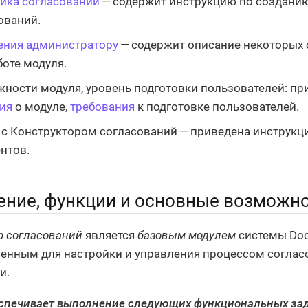
йка согласований
— содержит инструкцию по созданию
ований.
ния администратору
— содержит описание некоторых
боте модуля.
ности модуля, уровень подготовки пользователей: п
ия
о модуле,
требования
к подготовке пользователей.
 с Конструктором согласований — приведена инструкц
нтов.
ение, функции и основные возможн
р согласований
является
базовым модулем
системы Docs
енным для настройки и управления процессом соглас
и.
спечивает выполнение следующих функциональных зад