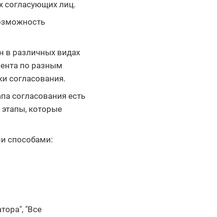
 согласующих лиц.
возможность
н в различных видах
мента по разным
и согласования.
апа согласования есть
 этапы, которые
и способами:
ора", "Все