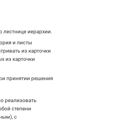
о лестнице иерархии.
ория и листы
тривать из карточки
х из карточки
ри принятии решения
о реализовать
юбой степени
ным), с