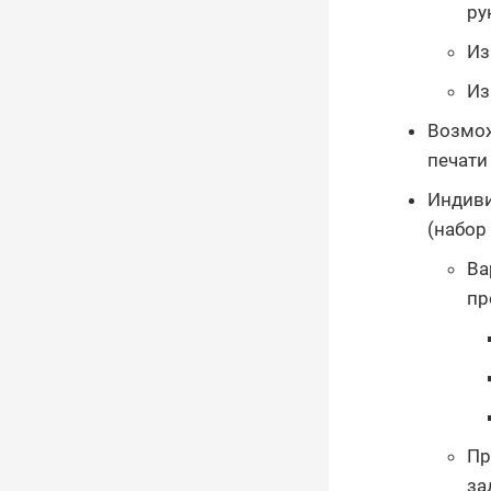
ру
Из
Из
Возмож
печати
Индиви
(набор
Ва
пр
Пр
за