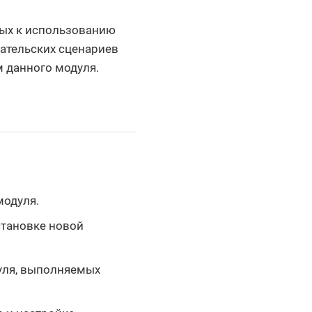
вых к использованию
вательских сценариев
 данного модуля.
модуля.
становке новой
уля, выполняемых