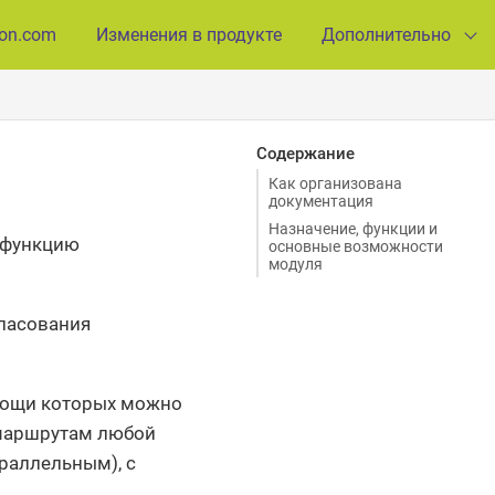
ion.com
Изменения в продукте
Дополнительно
Содержание
Как организована
документация
Назначение, функции и
n функцию
основные возможности
модуля
гласования
мощи которых можно
 маршрутам любой
раллельным), с