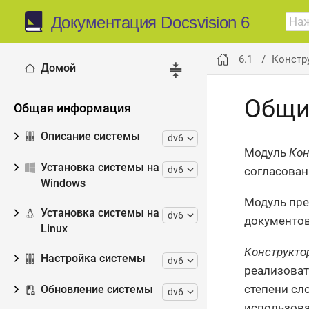
Документация Docsvision 6
6.1
Констр
Домой
Общи
Общая информация
Описание системы
dv6
Модуль
Кон
Установка системы на
dv6
согласован
Windows
Модуль пре
Установка системы на
dv6
документов
Linux
Конструкто
Настройка системы
dv6
реализоват
степени сл
Обновление системы
dv6
использова