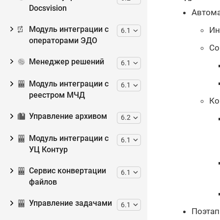
Docsvision
Автома
Модуль интеграции с
Ин
6.1
операторами ЭДО
Со
Менеджер решений
6.1
Модуль интеграции с
6.1
реестром МЧД
Ко
Управление архивом
6.2
Модуль интеграции с
6.1
УЦ Контур
Сервис конвертации
6.1
файлов
Управление задачами
6.1
Поэтап