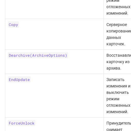
режим
отложенных
изменений.
Copy
Серверное
копировани
данных
карточек.
Dearchive(ArchiveOptions)
Восстанавл
карточку из
архива.
EndUpdate
Записать
изменения и
выключить
режим
отложенных
изменений.
ForceUnlock
Принудител
снимает