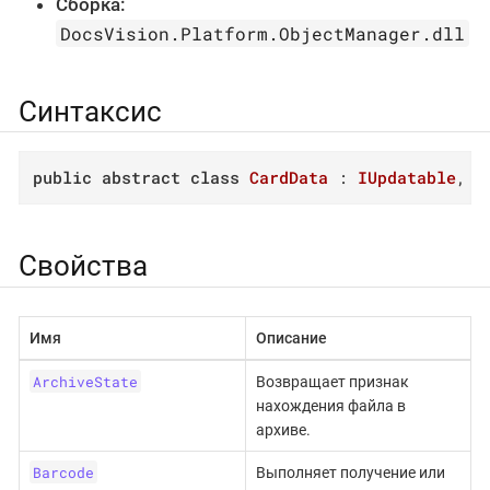
Сборка:
DocsVision.Platform.ObjectManager.dll
Синтаксис
public
abstract
class
CardData
 : 
IUpdatable
, 
I
Свойства
Имя
Описание
ArchiveState
Возвращает признак
нахождения файла в
архиве.
Barcode
Выполняет получение или