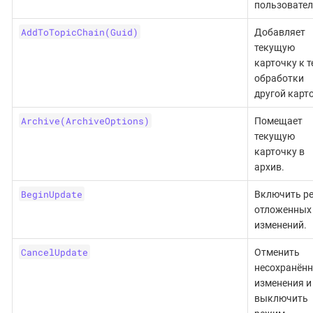
пользовател
AddToTopicChain(Guid)
Добавляет
текущую
карточку к т
обработки
другой карт
Archive(ArchiveOptions)
Помещает
текущую
карточку в
архив.
BeginUpdate
Включить р
отложенных
изменений.
CancelUpdate
Отменить
несохранён
изменения и
выключить