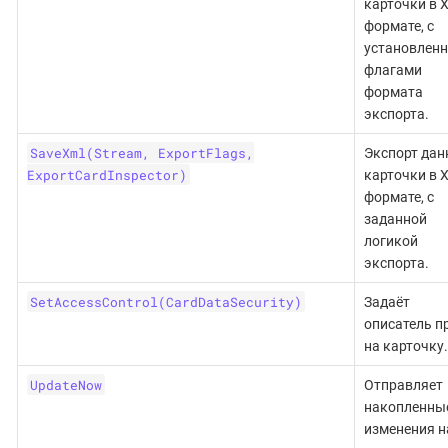
карточки в 
формате, с
установлен
флагами
формата
экспорта.
SaveXml(Stream, ExportFlags,
Экспорт дан
ExportCardInspector)
карточки в 
формате, с
заданной
логикой
экспорта.
SetAccessControl(CardDataSecurity)
Задаёт
описатель п
на карточку.
UpdateNow
Отправляет
накопленны
изменения н