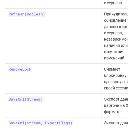
с сервера.
Refresh(Boolean)
Принудител
обновление
данных карт
с сервера,
независимо 
наличия или
отсутствия
изменений.
RemoveLock
Снимает
блокировку
сделанную в
своей сессии
SaveXml(Stream)
Экспорт дан
карточки в 
формате.
SaveXml(Stream, ExportFlags)
Экспорт дан