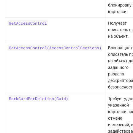
блокировку
карточки.
GetAccessControl
Получает
описатель п
на объект.
GetAccessControl(AccessControlSections)
Возвращает
описатель п
на объект д
заданного
раздела
дескриптор
безопасност
MarkCardForDeletion(Guid)
Требует уда
указанной
карточки пр
отмене
изменений, 
задействова