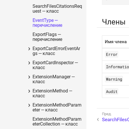
SearchFilesCitationsReq
uest — класс
Члены
EventType —
перечисление
ExportFlags —
перечисление
Имя члена
ExportCardErrorEventAr
gs — класс
Error
ExportCardInspector —
Informatio
класс
ExtensionManager —
Warning
класс
ExtensionMethod —
Audit
класс
ExtensionMethodParam
eter — класс
SearchFiles
ExtensionMethodParam
eterCollection — класс