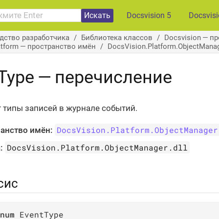
Искать
Docsvision 5
Docsvis
дство разработчика
Библиотека классов
Docsvision — п
atform — пространство имён
DocsVision.Platform.ObjectMan
Type — перечисление
 типы записей в журнале событий.
DocsVision.Platform.ObjectManager
анство имён:
DocsVision.Platform.ObjectManager.dll
:
сис
num
 EventType