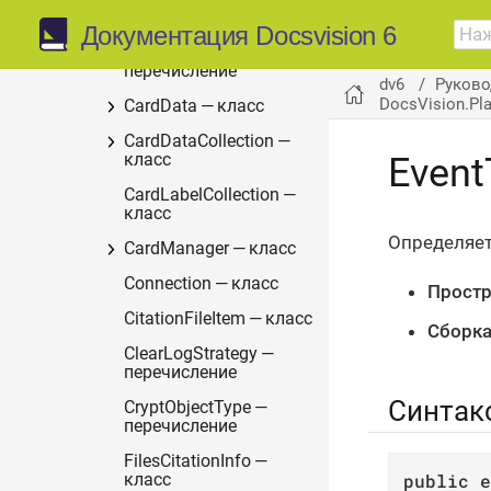
перечисление
Документация Docsvision 6
ArchiveState —
перечисление
dv6
Руково
DocsVision.Pl
CardData — класс
CardDataCollection —
Event
класс
CardLabelCollection —
класс
Определяет
CardManager — класс
Connection — класс
Простр
CitationFileItem — класс
Сборка
ClearLogStrategy —
перечисление
Синтак
CryptObjectType —
перечисление
FilesCitationInfo —
public
e
класс