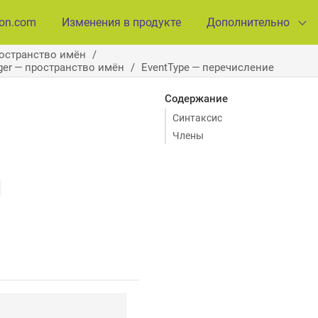
ion.com
Изменения в продукте
Дополнительно
ространство имён
ager — пространство имён
EventType — перечисление
Содержание
Синтаксис
Члены