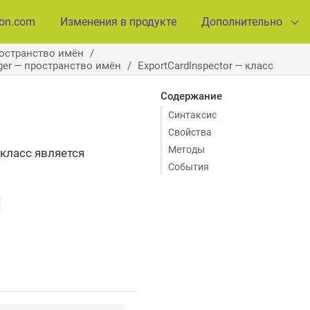
ion.com
Изменения в продукте
Дополнительно
ространство имён
ager — пространство имён
ExportCardInspector — класс
Содержание
Синтаксис
Свойства
Методы
класс является
События