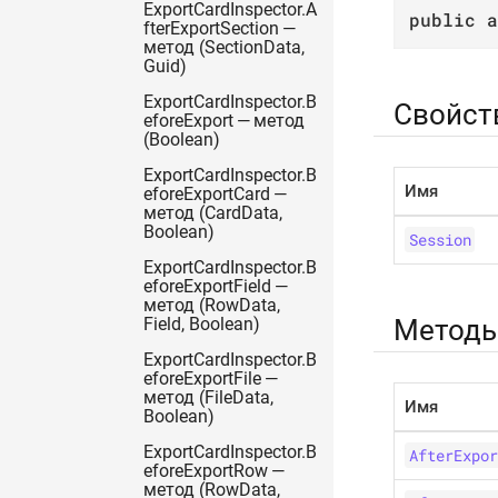
ExportCardInspector.A
public
a
fterExportSection —
метод (SectionData,
Guid)
ExportCardInspector.B
Свойст
eforeExport — метод
(Boolean)
ExportCardInspector.B
Имя
eforeExportCard —
метод (CardData,
Boolean)
Session
ExportCardInspector.B
eforeExportField —
метод (RowData,
Метод
Field, Boolean)
ExportCardInspector.B
eforeExportFile —
метод (FileData,
Имя
Boolean)
ExportCardInspector.B
AfterExpor
eforeExportRow —
метод (RowData,