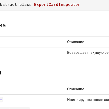
bstract
class
ExportCardInspector
ва
Описание
Возвращает текущую се
ы
Описание
t
Инициируется после эк