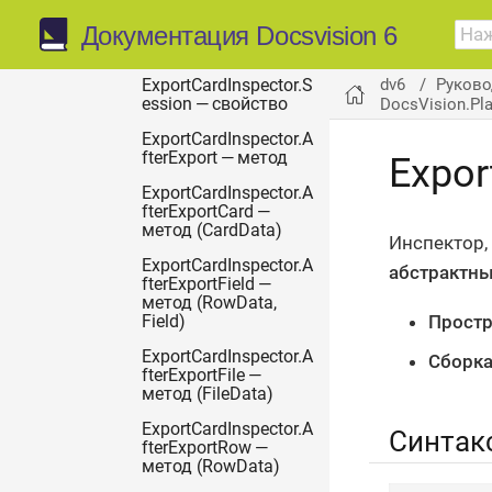
Документация Docsvision 6
ExportCardInspector —
класс
dv6
Руково
ExportCardInspector.S
DocsVision.Pl
ession — свойство
ExportCardInspector.A
fterExport — метод
Expor
ExportCardInspector.A
fterExportCard —
метод (CardData)
Инспектор,
ExportCardInspector.A
абстрактн
fterExportField —
метод (RowData,
Простр
Field)
ExportCardInspector.A
Сборка
fterExportFile —
метод (FileData)
ExportCardInspector.A
Синтак
fterExportRow —
метод (RowData)