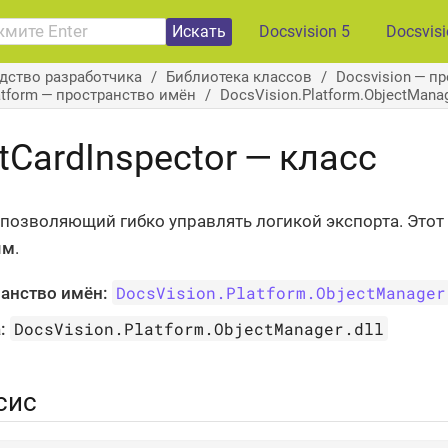
Искать
Docsvision 5
Docsvis
дство разработчика
Библиотека классов
Docsvision — п
atform — пространство имён
DocsVision.Platform.ObjectMan
tCardInspector — класс
 позволяющий гибко управлять логикой экспорта. Этот 
ым
.
DocsVision.Platform.ObjectManager
анство имён:
DocsVision.Platform.ObjectManager.dll
:
сис