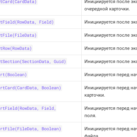
tCard(CardData)
Инициируется после эк
очередной карточки.
tField(RowData, Field)
Инициируется после эк
tFile(FileData)
Инициируется после эк
tRow(RowData)
Инициируется после эк
tSection(SectionData, Guid)
Инициируется после эк
rt(Boolean)
Инициируется перед на
rtCard(CardData, Boolean)
Инициируется перед на
карточки.
rtField(RowData, Field,
Инициируется перед на
поля.
rtFile(FileData, Boolean)
Инициируется перед на
файла.