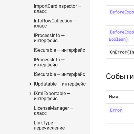
ImportCardInspector —
класс
BeforeExpo
InfoRowCollection —
класс
BeforeExpo
IProcessInfo —
Boolean)
интерфейс
ISecurable — интерфейс
OnError(In
IProcessInfo —
интерфейс
ISecurable — интерфейс
Событи
IUpdatable — интерфейс
IXmlExportable —
Имя
интерфейс
LicenseManager —
Error
класс
LinkType —
перечисление