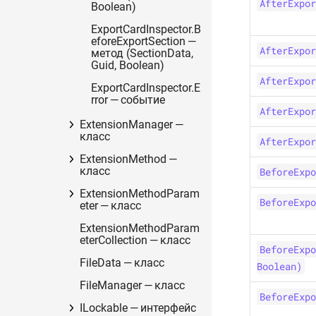
AfterExpor
Boolean)
ExportCardInspector.B
eforeExportSection —
AfterExpor
метод (SectionData,
Guid, Boolean)
AfterExpor
ExportCardInspector.E
rror — событие
AfterExpor
ExtensionManager —
класс
AfterExpor
ExtensionMethod —
класс
BeforeExpo
ExtensionMethodParam
BeforeExpo
eter — класс
ExtensionMethodParam
eterCollection — класс
BeforeExpo
FileData — класс
Boolean)
FileManager — класс
BeforeExpo
ILockable — интерфейс