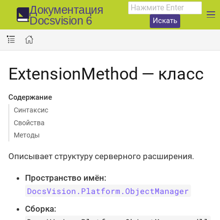
Документация
Docsvision 6
Искать
ExtensionMethod — класс
Содержание
Синтаксис
Свойства
Методы
Описывает структуру серверного расширения.
Пространство имён:
DocsVision.Platform.ObjectManager
Сборка: