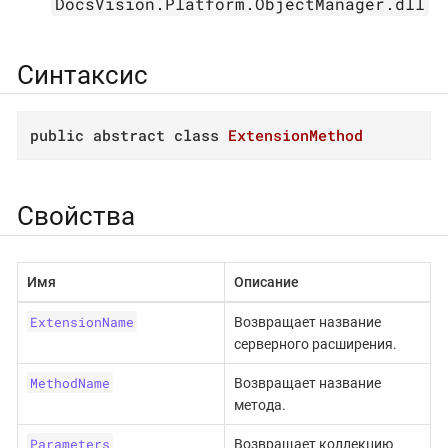
DocsVision.Platform.ObjectManager.dll
Синтаксис
public
abstract
class
ExtensionMethod
Свойства
Имя
Описание
ExtensionName
Возвращает название
серверного расширения.
MethodName
Возвращает название
метода.
Parameters
Возвращает коллекцию