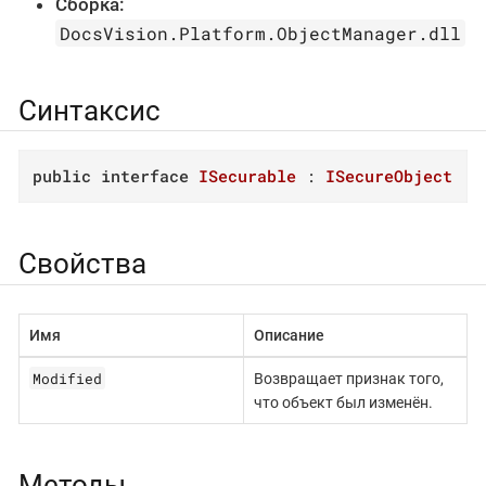
Сборка:
DocsVision.Platform.ObjectManager.dll
Синтаксис
public
interface
ISecurable
 : 
ISecureObject
Свойства
Имя
Описание
Modified
Возвращает признак того,
что объект был изменён.
Методы