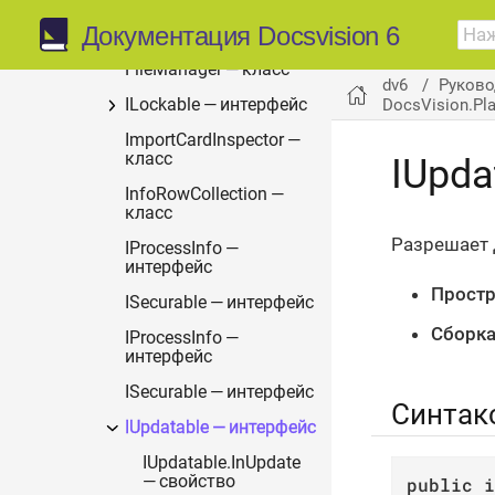
Документация Docsvision 6
FileData — класс
FileManager — класс
dv6
Руково
DocsVision.Pl
ILockable — интерфейс
ImportCardInspector —
класс
IUpda
InfoRowCollection —
класс
Разрешает 
IProcessInfo —
интерфейс
Простр
ISecurable — интерфейс
Сборка
IProcessInfo —
интерфейс
ISecurable — интерфейс
Синтак
IUpdatable — интерфейс
IUpdatable.InUpdate
— свойство
public
i