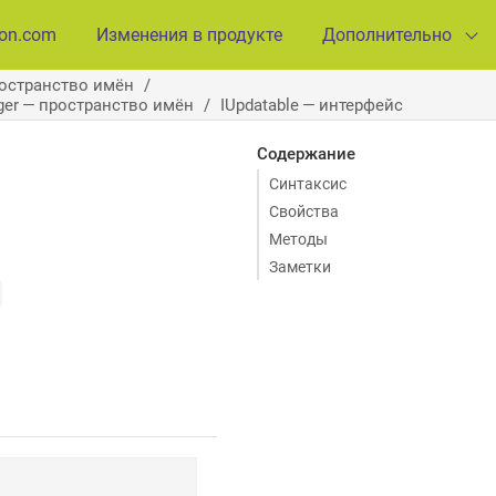
ion.com
Изменения в продукте
Дополнительно
ространство имён
ager — пространство имён
IUpdatable — интерфейс
Содержание
Синтаксис
Свойства
Методы
Заметки