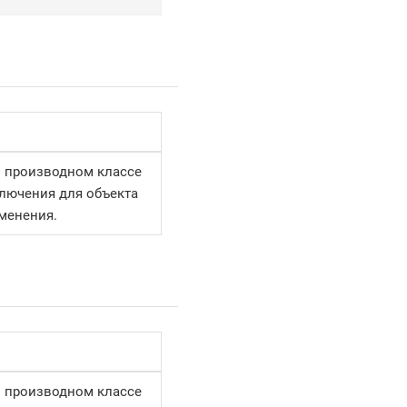
в производном классе
лючения для объекта
менения.
в производном классе