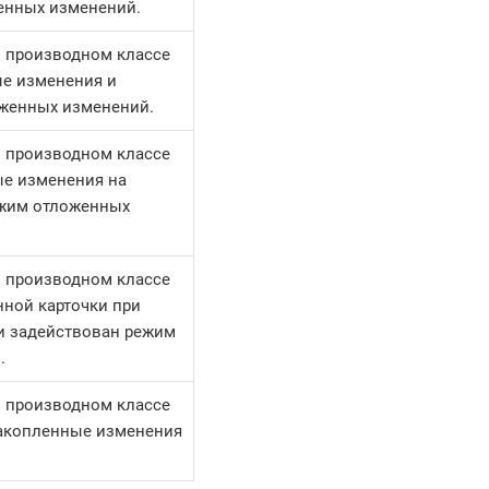
енных изменений.
в производном классе
ые изменения и
женных изменений.
в производном классе
ые изменения на
ежим отложенных
в производном классе
нной карточки при
и задействован режим
.
в производном классе
накопленные изменения