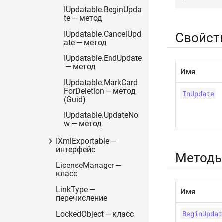
IUpdatable.BeginUpda
te — метод
IUpdatable.CancelUpd
Свойст
ate — метод
IUpdatable.EndUpdate
— метод
Имя
IUpdatable.MarkCard
ForDeletion — метод
InUpdate
(Guid)
IUpdatable.UpdateNo
w — метод
IXmlExportable —
интерфейс
Метод
LicenseManager —
класс
LinkType —
Имя
перечисление
BeginUpdat
LockedObject — класс