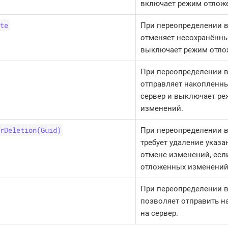
включает режим отлож
te
При переопределении 
отменяет несохранённ
выключает режим отло
При переопределении 
отправляет накопленн
сервер и выключает р
изменений.
rDeletion(Guid)
При переопределении 
требует удаление указа
отмене изменений, есл
отложенных изменений
При переопределении 
позволяет отправить 
на сервер.