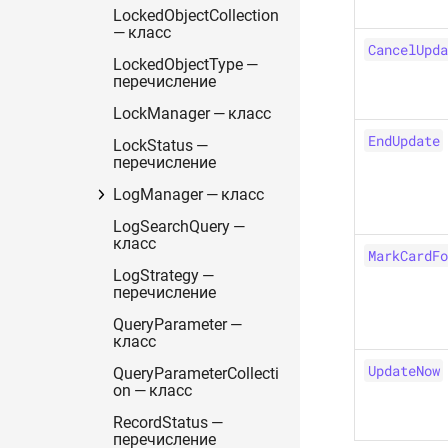
LockedObjectCollection
— класс
CancelUpda
LockedObjectType —
перечисление
LockManager — класс
EndUpdate
LockStatus —
перечисление
LogManager — класс
LogSearchQuery —
класс
MarkCardFo
LogStrategy —
перечисление
QueryParameter —
класс
UpdateNow
QueryParameterCollecti
on — класс
RecordStatus —
перечисление