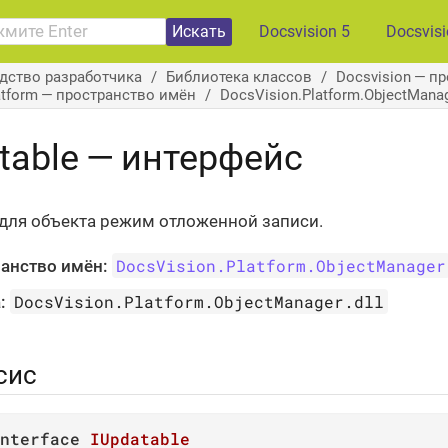
Искать
Docsvision 5
Docsvis
дство разработчика
Библиотека классов
Docsvision — п
atform — пространство имён
DocsVision.Platform.ObjectMan
table — интерфейс
для объекта режим отложенной записи.
DocsVision.Platform.ObjectManager
анство имён:
DocsVision.Platform.ObjectManager.dll
:
сис
nterface
IUpdatable