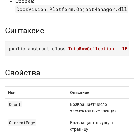
Сборка:
DocsVision.Platform.ObjectManager.dll
Синтаксис
public
abstract
class
InfoRowCollection
 : 
IEnu
Свойства
Имя
Описание
Count
Возвращает число
элементов в коллекции.
CurrentPage
Возвращает текущую
страницу.