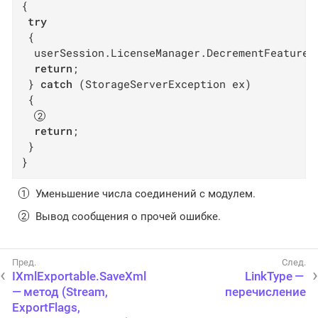
{

try
 {

  userSession.LicenseManager.DecrementFeatureU
return
;

 } 
catch
 (StorageServerException ex)

 {

return
;

 }

}
Уменьшение числа соединений с модулем.
Вывод сообщения о прочей ошибке.
IXmlExportable.SaveXml
LinkType —
— метод (Stream,
перечисление
ExportFlags,