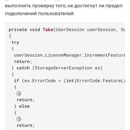
выполнить проверку того, не достигнут ли предел
подключений пользователей:
private
void
Take
(
UserSession userSession, Gui
{

try
 {

  userSession.LicenseManager.IncrementFeatureU
return
;

 } 
catch
 (StorageServerException ex)

 {

if
 (ex.ErrorCode = (
int
)ErrorCode.FeatureLim
  {

return
;

  } 
else
  {

return
;
