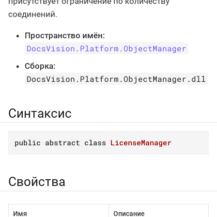
присутствует ограничение по количеству
соединений.
Пространство имён:
DocsVision.Platform.ObjectManager
Сборка:
DocsVision.Platform.ObjectManager.dll
Синтаксис
public
abstract
class
LicenseManager
Свойства
Имя
Описание