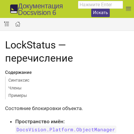
Документация
Docsvision 6
Искать
LockStatus —
перечисление
Содержание
Синтаксис
Члены
Примеры
Состояние блокировки объекта.
Пространство имён:
DocsVision.Platform.ObjectManager