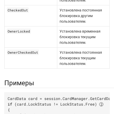
пользователем.
CheckedOut
Установлена постоянная
блокировка другим
пользователем.
OwnerLocked
Установлена временная
блокировка текущим
пользователем.
OwnerCheckedOut
Установлена постоянная
блокировка текущим
пользователем.
Примеры
CardData card = session.CardManager.GetCardDat
if
 (card.LockStatus != LockStatus.Free) 
{
