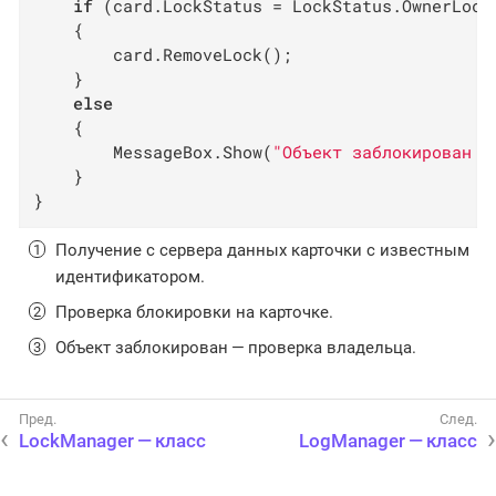
if
 (card.LockStatus = LockStatus.OwnerLock
    {

        card.RemoveLock();

    }

else
    {

        MessageBox.Show(
"Объект заблокирован п
    }

}
Получение с сервера данных карточки с известным
идентификатором.
Проверка блокировки на карточке.
Объект заблокирован — проверка владельца.
LockManager — класс
LogManager — класс