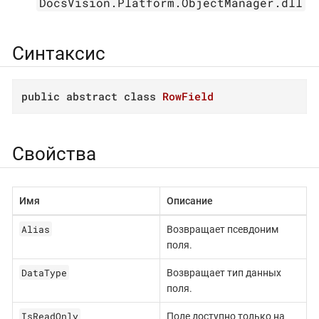
DocsVision.Platform.ObjectManager.dll
Синтаксис
public
abstract
class
RowField
Свойства
Имя
Описание
Alias
Возвращает псевдоним
поля.
DataType
Возвращает тип данных
поля.
IsReadOnly
Поле доступно только на