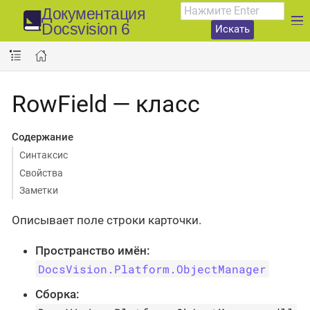
Документация
Docsvision 6
Искать
RowField — класс
Содержание
Синтаксис
Свойства
Заметки
Описывает поле строки карточки.
Пространство имён:
DocsVision.Platform.ObjectManager
Сборка: