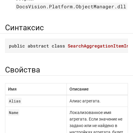
DocsVision.Platform.ObjectManager.dll
Синтаксис
public
abstract
class
SearchAggregationItemInf
Свойства
Имя
Описание
Alias
Алиас агрегата.
Name
Локализованное имя
агрегата. Если значение не
задано или не найдено в
настройках агрегата, будет