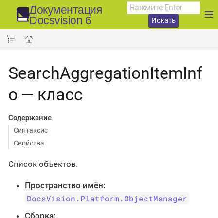
Документация
Docsvision 6
Искать
SearchAggregationItemInf
o — класс
Содержание
Синтаксис
Свойства
Список объектов.
Пространство имён:
DocsVision.Platform.ObjectManager
Сборка: