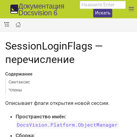
Документация
Docsvision 6
Искать
SessionLoginFlags —
перечисление
Содержание
Синтаксис
Члены
Описывает флаги открытия новой сессии.
Пространство имён:
DocsVision.Platform.ObjectManager
Сборка: