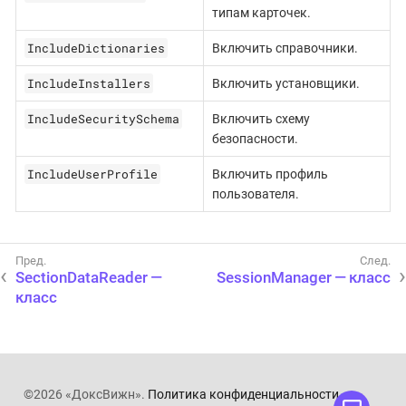
типам карточек.
IncludeDictionaries
Включить справочники.
IncludeInstallers
Включить установщики.
IncludeSecuritySchema
Включить схему
безопасности.
IncludeUserProfile
Включить профиль
пользователя.
SectionDataReader —
SessionManager — класс
класс
©2026 «ДоксВижн».
Политика конфиденциальности
.