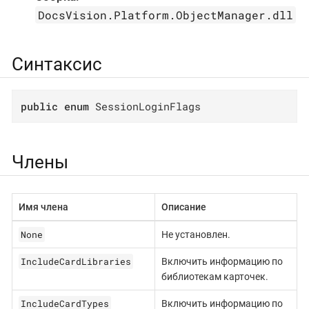
DocsVision.Platform.ObjectManager.dll
Синтаксис
public
enum
 SessionLoginFlags
Члены
Имя члена
Описание
None
Не установлен.
IncludeCardLibraries
Включить информацию по
библиотекам карточек.
IncludeCardTypes
Включить информацию по