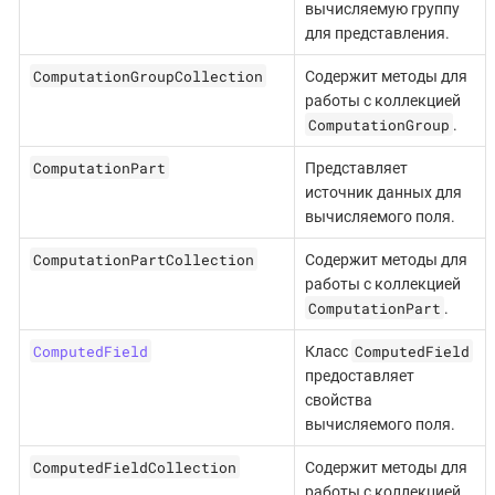
вычисляемую группу
для представления.
ComputationGroupCollection
Содержит методы для
работы с коллекцией
ComputationGroup
.
ComputationPart
Представляет
источник данных для
вычисляемого поля.
ComputationPartCollection
Содержит методы для
работы с коллекцией
ComputationPart
.
ComputedField
ComputedField
Класс
предоставляет
свойства
вычисляемого поля.
ComputedFieldCollection
Содержит методы для
работы с коллекцией