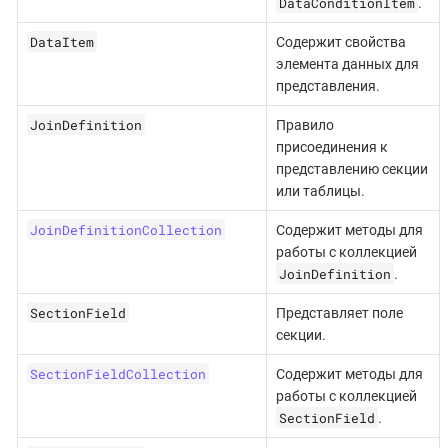
DataConditionItem
.
DataItem
Содержит свойства
элемента данных для
представления.
JoinDefinition
Правило
присоединения к
представлению секции
или таблицы.
JoinDefinitionCollection
Содержит методы для
работы с коллекцией
JoinDefinition
.
SectionField
Представляет поле
секции.
SectionFieldCollection
Содержит методы для
работы с коллекцией
SectionField
.