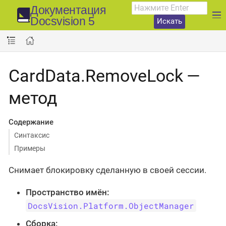
Документация
Docsvision 5
Искать
CardData.RemoveLock —
метод
Содержание
Синтаксис
Примеры
Снимает блокировку сделанную в своей сессии.
Пространство имён:
DocsVision.Platform.ObjectManager
Сборка: