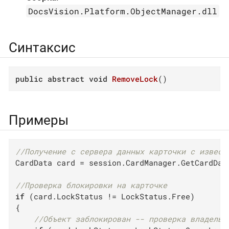
DocsVision.Platform.ObjectManager.dll
Синтаксис
public
abstract
void
RemoveLock
(
)
Примеры
//Получение с сервера данных карточки с извест
CardData card = session.CardManager.GetCardDat
//Проверка блокировки на карточке
if
 (card.LockStatus != LockStatus.Free)

{

//Объект заблокирован -- проверка владельц