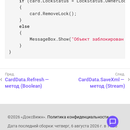
if
 (card.LockStatus = LockStatus.OwnerLocke
    {

        card.RemoveLock();

    }

else
    {

        MessageBox.Show(
"Объект заблокирован п
    }

}
CardData.Refresh —
CardData.SaveXml —
метод (Boolean)
метод (Stream)
©2026 «ДоксВижн».
Политика конфиденциальности
.
Дата последней сборки: четверг, 6 августа 2026 г. в 11:05