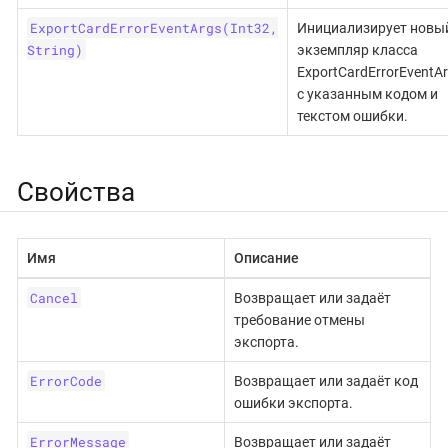
ExportCardErrorEventArgs(Int32,
Инициализирует новы
String)
экземпляр класса
ExportCardErrorEventA
с указанным кодом и
текстом ошибки.
Свойства
Имя
Описание
Cancel
Возвращает или задаёт
требование отмены
экспорта.
ErrorCode
Возвращает или задаёт код
ошибки экспорта.
ErrorMessage
Возвращает или задаёт