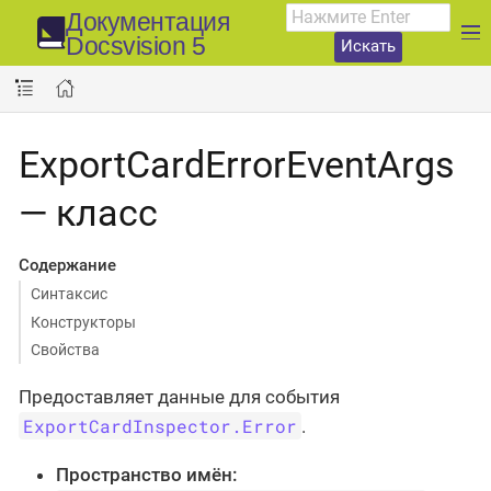
Документация
Docsvision 5
Искать
ExportCardErrorEventArgs
— класс
Содержание
Синтаксис
Конструкторы
Свойства
Предоставляет данные для события
ExportCardInspector.Error
.
Пространство имён: