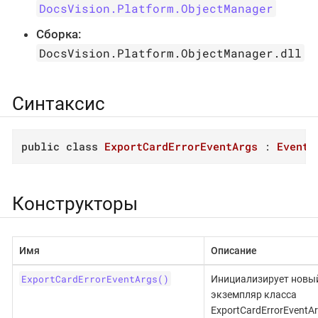
DocsVision.Platform.ObjectManager
Сборка:
DocsVision.Platform.ObjectManager.dll
Синтаксис
public
class
ExportCardErrorEventArgs
 : 
EventA
Конструкторы
Имя
Описание
ExportCardErrorEventArgs()
Инициализирует новы
экземпляр класса
ExportCardErrorEventAr