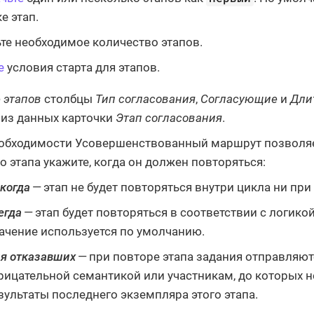
е этап.
те необходимое количество этапов.
е
условия старта для этапов.
 этапов
столбцы
Тип согласования
,
Согласующие
и
Дли
 из данных карточки
Этап согласования
.
обходимости Усовершенствованный маршрут позволяет
о этапа укажите, когда он должен повторяться:
когда
— этап не будет повторяться внутри цикла ни при
егда
— этап будет повторяться в соответствии с логик
ачение используется по умолчанию.
я отказавших
— при повторе этапа задания отправляю
рицательной семантикой или участникам, до которых н
зультаты последнего экземпляра этого этапа.