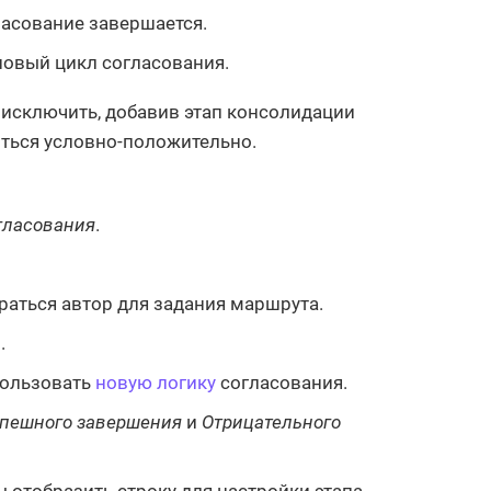
ласование завершается.
новый цикл согласования.
исключить, добавив этап консолидации
иться условно-положительно.
гласования
.
раться автор для задания маршрута.
а
.
пользовать
новую логику
согласования.
пешного завершения
и
Отрицательного