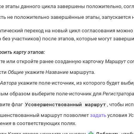
се этапы данного цикла завершены положительно, сог
сть не положительно завершённые этапы, запускается 
тический переход на новый цикл согласования можно 
 без участников) после этапов, которые могут заверш
оить карту этапов:
те или откройте ранее созданную карточку
Маршрут со
сти
Общие
укажите
Название
маршрута.
Автора
укажите поле-источник, из которого будет выби
ым образом выберите поле-источник для
Регистратор
Усовершенствованный маршрут
вите флаг
, чтобы ис
ршенствованный маршрут позволяет
задать
условия
Ус
ения
в соответствующих полях.