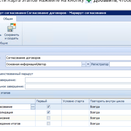
сти
Карта этапов
нажмите на кнопку
Добавить
, что