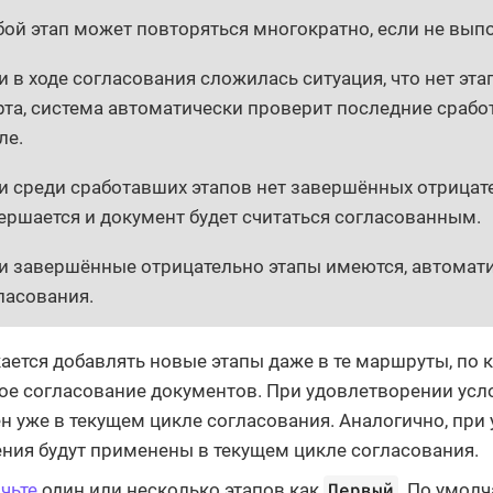
ой этап может повторяться многократно, если не выпо
и в ходе согласования сложилась ситуация, что нет эта
рта, система автоматически проверит последние сраб
ле.
и среди сработавших этапов нет завершённых отрицат
ершается и документ будет считаться согласованным.
и завершённые отрицательно этапы имеются, автомати
ласования.
ается добавлять новые этапы даже в те маршруты, по
ое согласование документов. При удовлетворении усло
н уже в текущем цикле согласования. Аналогично, при 
ния будут применены в текущем цикле согласования.
Первый
чьте
один или несколько этапов как
. По умол