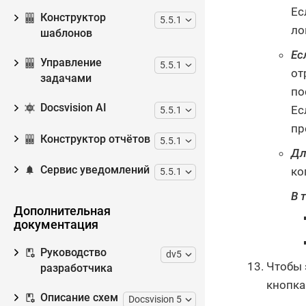
Ес
Конструктор
5.5.1
ло
шаблонов
Ес
Управление
5.5.1
от
задачами
по
Docsvision AI
Ес
5.5.1
пр
Конструктор отчётов
5.5.1
Дл
Сервис уведомлений
ко
5.5.1
В 
Дополнительная
документация
Руководство
dv5
Чтобы 
разработчика
кнопк
Описание схем
Docsvision 5