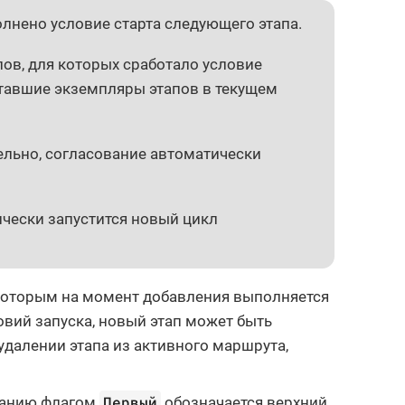
лнено условие старта следующего этапа.
пов, для которых сработало условие
отавшие экземпляры этапов в текущем
ельно, согласование автоматически
чески запустится новый цикл
 которым на момент добавления выполняется
вий запуска, новый этап может быть
удалении этапа из активного маршрута,
Первый
чанию флагом
обозначается верхний