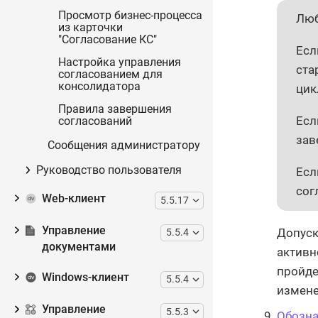
Просмотр бизнес-процесса
Люб
из карточки
"Согласование КС"
Есл
Настройка управления
ста
согласованием для
консолидатора
цик
Правила завершения
Есл
согласований
зав
Сообщения администратору
Руководство пользователя
Есл
сог
Web-клиент
5.5.17
Управление
Допуск
5.5.4
документами
активн
пройде
Windows-клиент
5.5.4
измене
Управление
5.5.3
Обозна