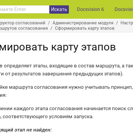
Искать
Docsvision 6
Docsvis
руктор согласований
Администрирование модуля
Настр
ршрутов согласования
Сформировать карту этапов
мировать карту этапов
ов
определяет этапы, входящие в состав маршрута, а та
и от результатов завершения предыдущих этапов).
йке маршрута согласования нужно учитывать принцип,
ия:
ении каждого этапа согласования начинается поиск с
а, соответствующего условиям запуска.
дящий этап не найден: