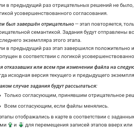
ли в предыдущий раз отрицательных решений не было, 
гикой усовершенствованного согласования.
ли был завершён отрицательно
— этап повторяется, тол
рицательной семантикой. Задания будут отправлены в
следнего экземпляра этого этапа.
ли в предыдущий раз этап завершился положительно и
опущен в соответствии с логикой усовершенствованно
я отказавших или всем при изменении файла на следу
гда исходная версия текущего и предыдущего экземпля
таком случае задания будут рассылаться:
Только согласующим, принявшим отрицательное ре
Всем согласующим, если файлы менялись.
этапы отображались в карте в соответствии с заданны
ами
и
для перемещения записей этапов вверх или 