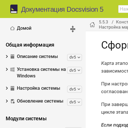
Документация Docsvision 5
5.5.3
Конст
Настройка ма
Домой
Сфор
Общая информация
Описание системы
dv5
Карта этап
Установка системы на
dv5
зависимост
Windows
При настро
Настройка системы
dv5
согласован
Обновление системы
dv5
При заверш
цикле этап
Модули системы
Если подхо