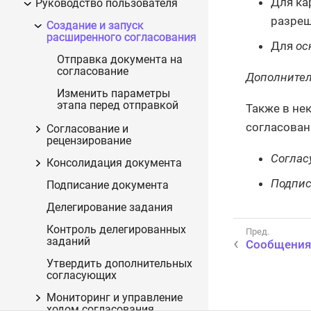
Для ка
Руководство пользователя
разреш
Создание и запуск
расширенного согласования
Для
ос
Отправка документа на
согласование
Дополните
Изменить параметры
этапа перед отправкой
Также в не
согласован
Согласование и
рецензирование
Согла
Консолидация документа
Подпи
Подписание документа
Делегирование задания
Контроль делегированных
заданий
Сообщения
Утвердить дополнительных
согласующих
Мониторинг и управление
ходом согласования