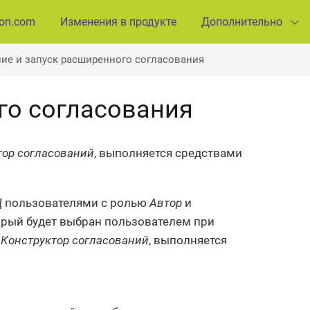
ion.com
Изменения в продукте
Дополнительно
ие и запуск расширенного согласования
го согласования
тор согласований
, выполняется средствами
Д
пользователями с ролью
Автор
и
торый будет выбран пользователем при
ю
Конструктор согласований
, выполняется