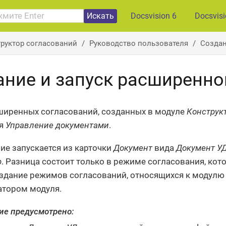
Искать
Docsvision 6
Docsvis
руктор согласований
Руководство пользователя
Создан
ание и запуск расширенно
ширенных согласований, созданных в модуле
Конструк
ия
Управление документами
.
ие запускается из карточки
Документ
вида
Документ У
р
. Разница состоит только в режиме согласования, ко
оздание режимов согласований, относящихся к модул
тором модуля.
ие предусмотрено: