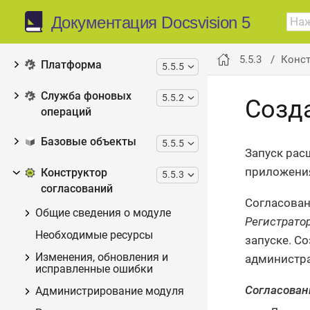
Документация Docsvision 5
Модули системы
5.5.3
Конст
Платформа
5.5.5
Служба фоновых
5.5.2
Созд
операций
Базовые объекты
5.5.5
Запуск рас
приложен
Конструктор
5.5.3
согласований
Согласован
Общие сведения о модуле
Регистрато
Необходимые ресурсы
запуске. С
Изменения, обновления и
администра
исправленные ошибки
Согласован
Администрирование модуля