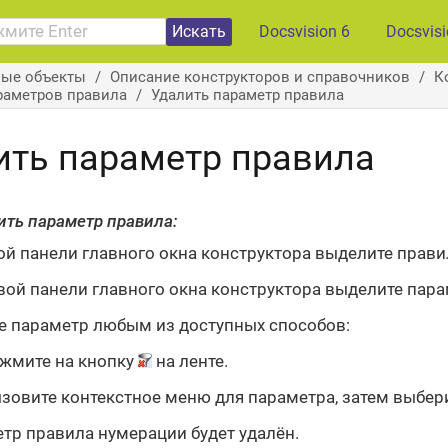
Искать
Docsvision 6
Docsvis
вые объекты
Описание конструкторов и справочников
К
раметров правила
Удалить параметр правила
ить параметр правила
ить параметр правила:
ой панели главного окна конструктора выделите правил
вой панели главного окна конструктора выделите парам
е параметр любым из доступных способов:
жмите на кнопку
на ленте.
зовите контекстное меню для параметра, затем выбер
тр правила нумерации будет удалён.