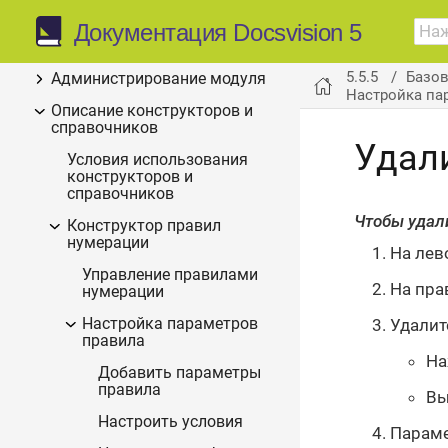
Документация Docsvision 5
Изменения, обновления и
исправленные ошибки
5.5.5
Базо
Администрирование модуля
Настройка па
Описание конструкторов и
справочников
Удал
Условия использования
конструкторов и
справочников
Чтобы удал
Конструктор правил
нумерации
На лев
Управление правилами
На пра
нумерации
Удалит
Настройка параметров
правила
На
Добавить параметры
правила
Вы
Настроить условия
Параме