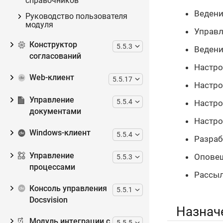
справочников
Ведени
Руководство пользователя
модуля
Управл
Конструктор
5.5.3
Ведени
согласований
Настро
Web-клиент
5.5.17
Настро
Управление
5.5.4
Настро
документами
Настро
Windows-клиент
5.5.4
Разраб
Управление
Оповещ
5.5.3
процессами
Рассыл
Консоль управления
5.5.1
Docsvision
Назнач
Модуль интеграции с
5.5.5