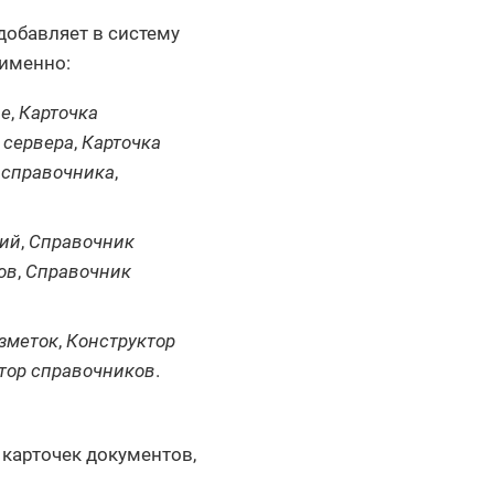
добавляет в систему
 именно:
ие
,
Карточка
 сервера
,
Карточка
 справочника
,
рий
,
Справочник
ов
,
Справочник
азметок
,
Конструктор
тор справочников
.
карточек документов,