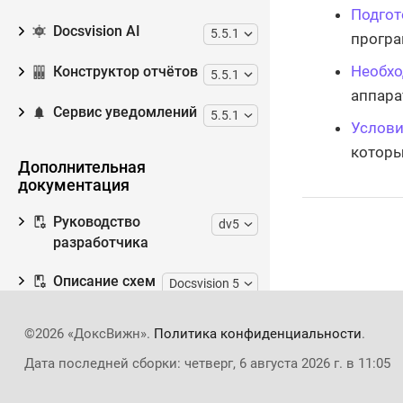
Подгот
Docsvision AI
5.5.1
програ
Необх
Конструктор отчётов
5.5.1
аппара
Сервис уведомлений
5.5.1
Услов
которы
Дополнительная
документация
Руководство
dv5
разработчика
Описание схем
Docsvision 5
стандартных
карточек
©2026 «ДоксВижн».
Политика конфиденциальности
.
Конструкторы и
Дата последней сборки: четверг, 6 августа 2026 г. в 11:05
dv5
справочники