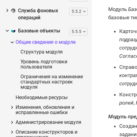
Модуль
Баз
Служба фоновых
5.5.2
базовые ти
операций
Базовые объекты
Карточ
5.5.5
подраз
Общие сведения о модуле
сотруд
Структура модуля
Соглас
Уровень подготовки
Справо
пользователя
контра
Ограничения на изменение
стандартных настроек
сотруд
модуля
Констр
Необходимые ресурсы
ролей
,
Изменения, обновления и
исправленные ошибки
Модуль пре
Администрирование модуля
Создан
Описание конструкторов и
задани