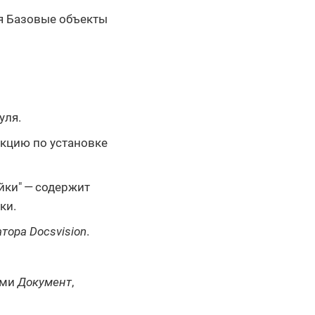
я Базовые объекты
уля.
кцию по установке
йки" — содержит
ки.
тора Docsvision
.
ами
Документ
,