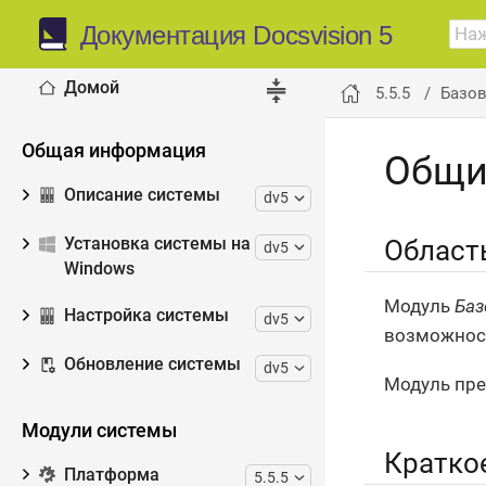
Документация Docsvision 5
Домой
5.5.5
Базо
Общая информация
Общи
Описание системы
dv5
Установка системы на
Област
dv5
Windows
Модуль
Баз
Настройка системы
dv5
возможност
Обновление системы
dv5
Модуль пре
Модули системы
Кратко
Платформа
5.5.5