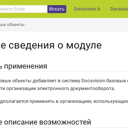
Искать
Docsvision 6
Docsvis
вые объекты
е сведения о модуле
ь применения
овые объекты
добавляет в систему Docsvision базовые
и организации электронного документооборота.
дполагается применять в организациях, использующих 
е описание возможностей