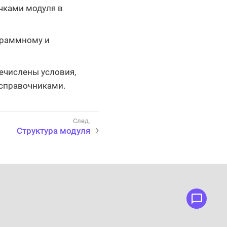
чками модуля в
граммному и
ечислены условия,
 справочниками.
Структура модуля