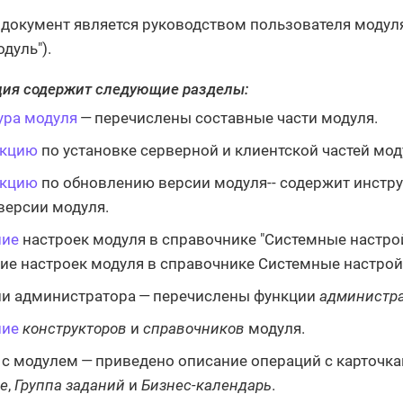
документ является руководством пользователя модул
одуль").
ия содержит следующие разделы:
ура модуля
— перечислены составные части модуля.
укцию
по установке серверной и клиентской частей мод
укцию
по обновлению версии модуля-- содержит инстру
версии модуля.
ние
настроек модуля в справочнике "Системные настро
ие настроек модуля в справочнике Системные настрой
и администратора — перечислены функции
администра
ние
конструкторов
и
справочников
модуля.
 с модулем — приведено описание операций с карточк
е
,
Группа заданий
и
Бизнес-календарь
.