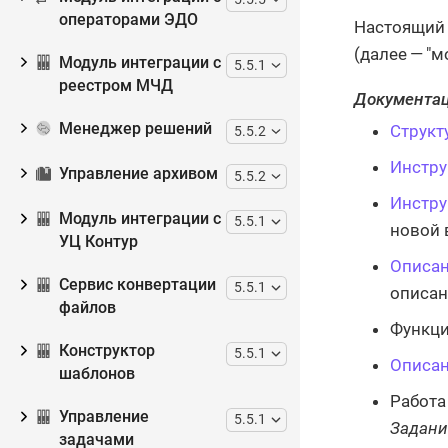
операторами ЭДО
Настоящий 
(далее — "м
Модуль интеграции с
5.5.1
реестром МЧД
Документац
Менеджер решений
Структ
5.5.2
Инстр
Управление архивом
5.5.2
Инстр
Модуль интеграции с
5.5.1
новой 
УЦ Контур
Описа
Сервис конвертации
5.5.1
описан
файлов
Функци
Конструктор
5.5.1
Описа
шаблонов
Работа
Управление
5.5.1
Задани
задачами