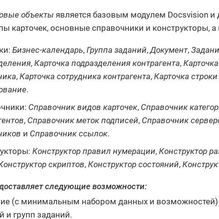
овые объекты
является базовым модулем Docsvision и 
пы карточек, основные справочники и конструкторы, а
ки:
Бизнес-календарь
,
Группа заданий
,
Документ
,
Задан
деления
,
Карточка подразделения контрагента
,
Карточка
ника
,
Карточка сотрудника контрагента
,
Карточка строки
ование
.
чники:
Справочник видов карточек
,
Справочник катего
гентов
,
Справочник меток подписей
,
Справочник сервер
ников
и
Справочник ссылок
.
укторы:
Конструктор правил нумерации
,
Конструктор р
Конструктор скриптов
,
Конструктор состояний
,
Конструк
доставляет следующие возможности:
ие (с минимальным набором данных и возможностей) 
й и групп заданий.