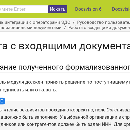
Искать
Docsvision 6
Docsvis
ь интеграции с операторами ЭДО
Руководство пользовател
мализованными документами
Работа с входящими докуме
та с входящими документ
ание полученного формализованног
ль модуля должен принять решение по поступившему 
подписать или отказать.
ы чтение реквизитов проходило корректно, поле
Организац
да должно быть заполнено. У выбранной организации в сп
удников или контрагентов должен быть задан ИНН. Для ор