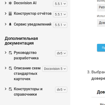
Docsvision AI
5.5.1
Конструктор отчётов
5.5.1
Сервис уведомлений
5.5.1
Дополнительная
документация
Руководство
dv5
разработчика
Описание схем
Docsvision 5
Выбран
стандартных
довере
карточек
Конструкторы и
dv5
справочники