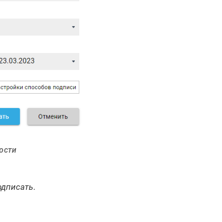
ости
одписать
.