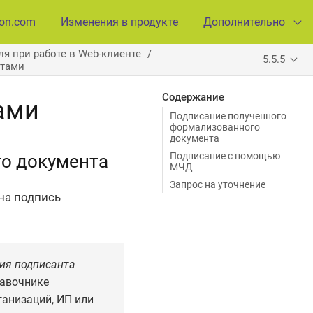
ion.com
Изменения в продукте
Дополнительно
я при работе в Web-клиенте
5.5.5
нтами
Содержание
ами
Подписание полученного
формализованного
документа
Подписание с помощью
о документа
МЧД
Запрос на уточнение
на подпись
ия подписанта
равочнике
ганизаций, ИП или