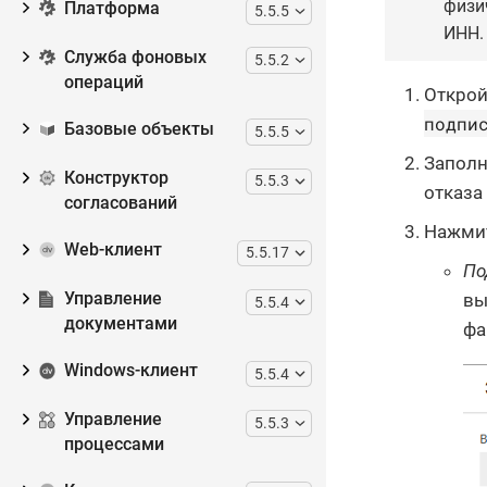
физи
Платформа
5.5.5
ИНН.
Служба фоновых
5.5.2
операций
Открой
подпи
Базовые объекты
5.5.5
Заполн
Конструктор
5.5.3
отказа
согласований
Нажмит
Web-клиент
5.5.17
По
Управление
вы
5.5.4
документами
фа
Windows-клиент
5.5.4
Управление
5.5.3
процессами