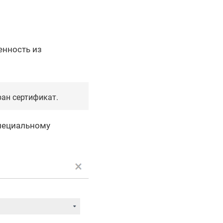
енность из
ран сертификат.
пециальному