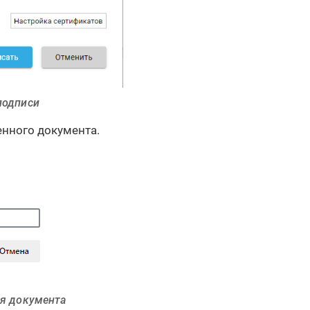
подписи
енного документа.
ия документа