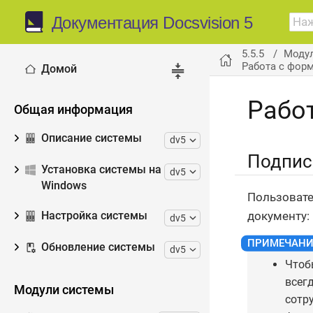
Документация Docsvision 5
5.5.5
Модул
Работа с фор
Домой
Рабо
Общая информация
Описание системы
dv5
Подпис
Установка системы на
dv5
Windows
Пользовате
документу: 
Настройка системы
dv5
Обновление системы
dv5
Чтоб
всег
Модули системы
сотр