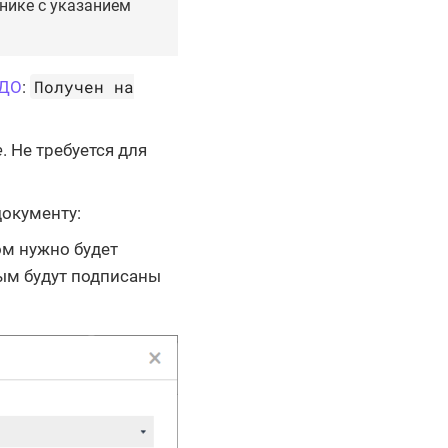
нике с указанием
Получен на
ЗДО
:
е
. Не требуется для
документу:
ом нужно будет
ым будут подписаны