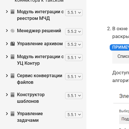
коннектора к Такском
Модуль интеграции с
5.5.1
реестром МЧД
В окне
Менеджер решений
5.5.2
раскры
Управление архивом
5.5.2
Спис
Модуль интеграции с
5.5.1
УЦ Контур
Доступ
Сервис конвертации
5.5.1
алгори
файлов
Конструктор
5.5.1
шаблонов
Управление
5.5.1
задачами