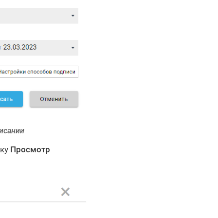
писании
пку
Просмотр