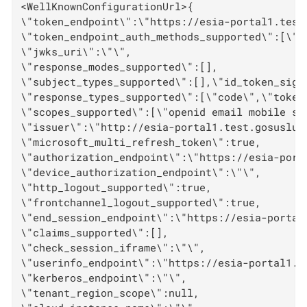
<WellKnownConfigurationUrl>{

\"token_endpoint\":\"https://esia-portal1.test
\"token_endpoint_auth_methods_supported\":[\"c
\"jwks_uri\":\"\",

\"response_modes_supported\":[],

\"subject_types_supported\":[],\"id_token_signi
\"response_types_supported\":[\"code\",\"token\
\"scopes_supported\":[\"openid email mobile sn
\"issuer\":\"http://esia-portal1.test.gosuslug
\"microsoft_multi_refresh_token\":true,

\"authorization_endpoint\":\"https://esia-port
\"device_authorization_endpoint\":\"\",

\"http_logout_supported\":true,

\"frontchannel_logout_supported\":true,

\"end_session_endpoint\":\"https://esia-portal
\"claims_supported\":[],

\"check_session_iframe\":\"\",

\"userinfo_endpoint\":\"https://esia-portal1.t
\"kerberos_endpoint\":\"\",

\"tenant_region_scope\":null,
