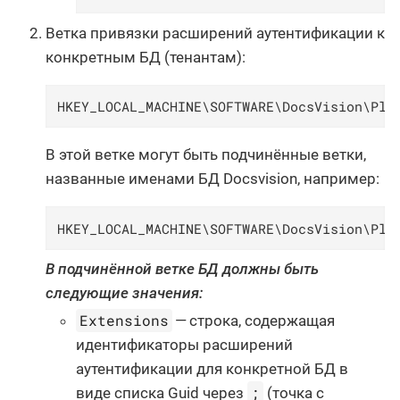
Ветка привязки расширений аутентификации к
конкретным БД (тенантам):
HKEY_LOCAL_MACHINE\SOFTWARE\DocsVision\Pla
В этой ветке могут быть подчинённые ветки,
названные именами БД Docsvision, например:
HKEY_LOCAL_MACHINE\SOFTWARE\DocsVision\Pla
В подчинённой ветке БД должны быть
следующие значения:
Extensions
— строка, содержащая
идентификаторы расширений
аутентификации для конкретной БД в
;
виде списка Guid через
(точка с