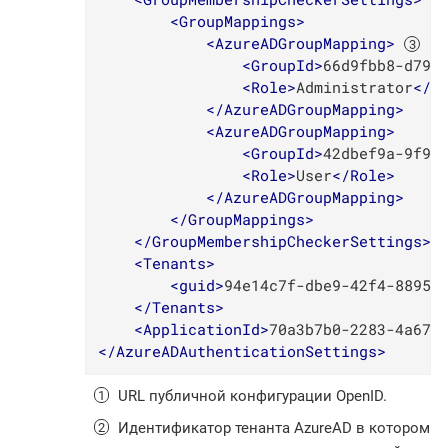
<
GroupMappings
>
<
AzureADGroupMapping
>
<
GroupId
>
66d9fbb8-d79e
<
Role
>
Administrator
</
R
</
AzureADGroupMapping
>
<
AzureADGroupMapping
>
<
GroupId
>
42dbef9a-9f90
<
Role
>
User
</
Role
>
</
AzureADGroupMapping
>
</
GroupMappings
>
</
GroupMembershipCheckerSettings
>
<
Tenants
>
<
guid
>
94e14c7f-dbe9-42f4-8895-
</
Tenants
>
<
ApplicationId
>
70a3b7b0-2283-4a67-
</
AzureADAuthenticationSettings
>
URL публичной конфигурации OpenID.
Идентификатор тенанта AzureAD в котором