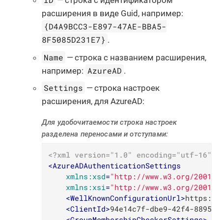
— строка с идентификатором
расширения в виде Guid, например:
{D4A9BCC3-E897-47AE-BBA5-
8F5085D231E7}
.
Name
— строка с названием расширения,
AzureAD
например:
.
Settings
— строка настроек
расширения, для AzureAD:
Для удобочитаемости строка настроек
разделена переносами и отступами:
<?xml version="1.0" encoding="utf-16"?
<
AzureADAuthenticationSettings
xmlns:xsd
=
"http://www.w3.org/2001/
xmlns:xsi
=
"http://www.w3.org/2001/
<
WellKnownConfigurationUrl
>
https:/
<
ClientId
>
94e14c7f-dbe9-42f4-8895-
<
GroupMembershipCheckerSettings
>