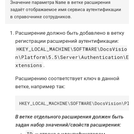
Name
Значение параметра
в ветке расширения
задаёт отображаемое имя сервиса аутентификации
в справочнике сотрудников.
Расширение должно быть добавлено в ветку
регистрации расширений аутентификации:
HKEY_LOCAL_MACHINE\SOFTWARE\DocsVisio
n\Platform\5.5\Server\Authentication\E
xtensions
.
Расширению соответствует ключ в данной
ветке, например так:
HKEY_LOCAL_MACHINE\SOFTWARE\DocsVision\Pla
В ветке отдельного расширения должен быть
задан набор значений/свойств расширения:
ID