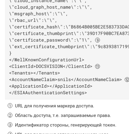
\"cloud_instance_name\":\"\",

\"cloud_graph_host_name\":\"\",

\"msgraph_host\":\"\",

\"rbac_url\":\"\",

\"certificate_hash\":\"B6864B005BE2E583733DAC8
\"certificate_thumbprint\":\"39D17F90BC7EA8735
\"certificate_password\":\"1\", 
\"ext_certificate_thumbprint\":\"9c8393817199d
}

</WellKnownConfigurationUrl>

<ClientId>DOCSVISION</ClientId> 
<Tenants></Tenants>

<AccountNameClaim>snils</AccountNameClaim> 
<ApplicationId></ApplicationId>

</ESIAAuthenticationSettings>
URL для получения маркера доступа.
Область доступа, т.е. запрашиваемые права.
Идентификатор стороны, генерирующей токен.