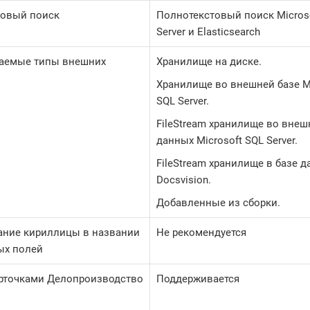
товый поиск
Полнотекстовый поиск Micros
Server и Elasticsearch
аемые типы внешних
Хранилище на диске.
Хранилище во внешней базе Mi
SQL Server.
FileStream хранилище во внеш
данных Microsoft SQL Server.
FileStream хранилище в базе 
Docsvision.
Добавленные из сборки.
ание кириллицы в названии
Не рекомендуется
ых полей
арточками Делопроизводство
Поддерживается