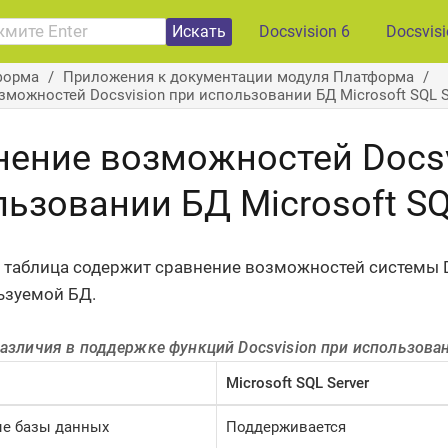
Искать
Docsvision 6
Docsvis
форма
Приложения к документации модуля Платформа
можностей Docsvision при использовании БД Microsoft SQL Se
нение возможностей Docsv
ьзовании БД Microsoft SQ
таблица содержит сравнение возможностей системы Do
ьзуемой БД.
Различия в поддержке функций Docsvision при использова
Microsoft SQL Server
е базы данных
Поддерживается