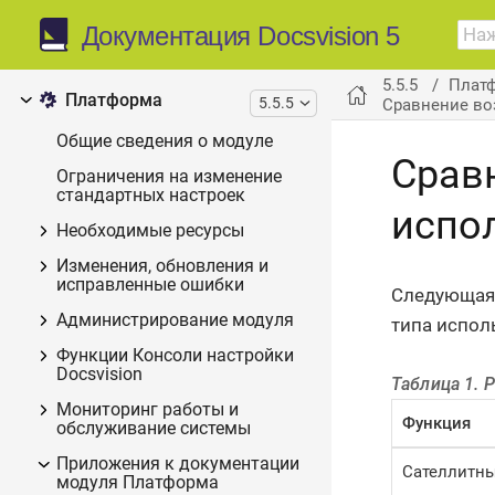
Документация Docsvision 5
Модули системы
5.5.5
Плат
Платформа
5.5.5
Сравнение воз
Общие сведения о модуле
Срав
Ограничения на изменение
стандартных настроек
испол
Необходимые ресурсы
Изменения, обновления и
исправленные ошибки
Следующая 
Администрирование модуля
типа испол
Функции Консоли настройки
Docsvision
Таблица 1. 
Мониторинг работы и
Функция
обслуживание системы
Приложения к документации
Сателлитны
модуля Платформа