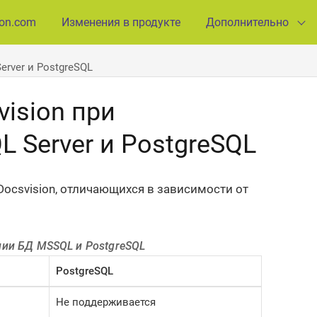
ion.com
Изменения в продукте
Дополнительно
rver и PostgreSQL
ision при
L Server и PostgreSQL
csvision, отличающихся в зависимости от
нии БД MSSQL и PostgreSQL
PostgreSQL
Не поддерживается