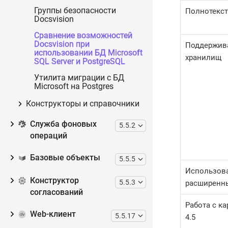
Группы безопасности
Полнотекс
Docsvision
Сравнение возможностей
Docsvision при
Поддержив
использовании БД Microsoft
хранилищ
SQL Server и PostgreSQL
Утилита миграции с БД
Microsoft на Postgres
Конструкторы и справочники
Служба фоновых
5.5.2
операций
Базовые объекты
5.5.5
Использов
Конструктор
5.5.3
расширенн
согласований
Работа с к
Web-клиент
5.5.17
4.5