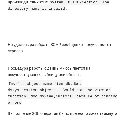
System.IO.IOException: The
производительности:
directory name is invalid
.
Не удалось разобрать SOAP сообщение, полученное от
сервера.
Процедура работы с данными ссылается на
несуществующую таблицу или объект.
Invalid object name 'tempdb.dbo.
dvsys_session_objects'. Could not use view or
function 'dbo.dvview_cursors' because of binding
errors
.
Выполнение SQL операции было прервано из-за таймаута.