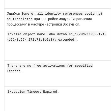
Some or all identity references could not
Ошибка
be translated
при настройке модуля "Управления
процессами" в мастере настройки Docsvision.
Invalid object name 'dbo.dvtable\_\{20d21193-9f7f-
4b62-8d69- 272e78e1d6a8}\_extended'
.
There are no free activations for specified
license
.
Execution Timeout Expired
.