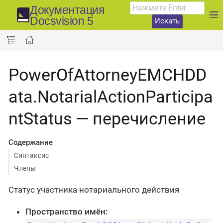
Документация
Docsvision 5
Искать
PowerOfAttorneyEMCHDD
ata.NotarialActionParticipa
ntStatus — перечисление
Содержание
Синтаксис
Члены
Статус участника нотариального действия
Пространство имён: