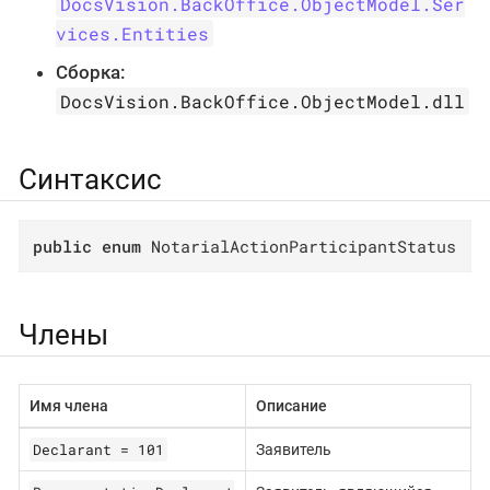
DocsVision.BackOffice.ObjectModel.Ser
vices.Entities
Сборка:
DocsVision.BackOffice.ObjectModel.dll
Синтаксис
public
enum
 NotarialActionParticipantStatus
Члены
Имя члена
Описание
Declarant = 101
Заявитель