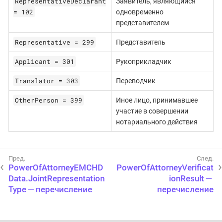
RepresentativeDeclarant
Заявитель, являющийся
= 102
одновременно
представителем
Representative = 299
Представитель
Applicant = 301
Рукоприкладчик
Translator = 303
Переводчик
OtherPerson = 399
Иное лицо, принимавшее
участие в совершении
нотариального действия
PowerOfAttorneyEMCHD
PowerOfAttorneyVerificat
Data.JointRepresentation
ionResult —
Type — перечисление
перечисление