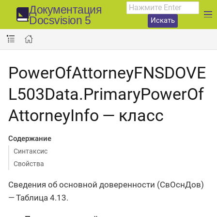
Документация
Docsvision 5
Искать
PowerOfAttorneyFNSDOVE
L503Data.PrimaryPowerOf
AttorneyInfo — класс
Содержание
Синтаксис
Свойства
Сведения об основной доверенности (СвОснДов)
— Таблица 4.13.