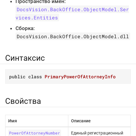
Пространство имён:
DocsVision.BackOffice.ObjectModel.Ser
vices.Entities
Сборка:
DocsVision.BackOffice.ObjectModel.dll
Синтаксис
public
class
PrimaryPowerOfAttorneyInfo
Свойства
Имя
Описание
PowerOfAttorneyNumber
Единый регистрационный