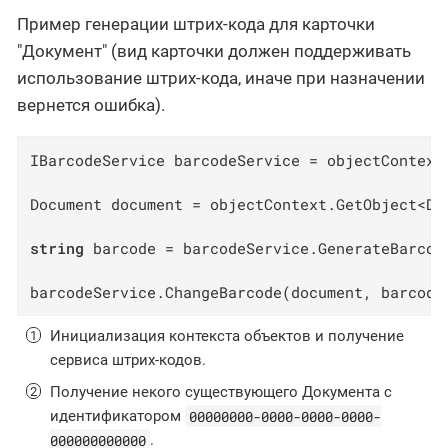
Пример генерации штрих-кода для карточки
"Документ" (вид карточки должен поддерживать
использование штрих-кода, иначе при назначении
вернется ошибка).
IBarcodeService barcodeService = objectContext
Document document = objectContext.GetObject<Do
string
 barcode = barcodeService.GenerateBarcod
barcodeService.ChangeBarcode(document, barcode
Инициализация контекста объектов и получение
сервиса штрих-кодов.
Получение некого существующего Документа с
00000000-0000-0000-0000-
идентификатором
000000000000
.