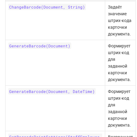
ChangeBarcode(Document, String)
Задаёт
значение
штрих-кода
карточки
документа.
GenerateBarcode(Document)
Формирует
штрих-код
для
заданной
карточки
документа.
GenerateBarcode(Document, DateTime)
Формирует
штрих-код
для
заданной
карточки
документа.
GetBarcodePrintSettings(StaffEmployee,
Возвращает