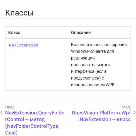
Классы
Класс
Описание
NavExtension
Базовый класс расширения
Windows-клиента для
реализации
пользовательского
интерфейса (если
предусмотрен) с
использованием WPF.
NavExtension.QueryFolde
DocsVision.Platform.Wpf
rControl — метод
.NavExtension — класс
(NavFolderControlType,
Guid)