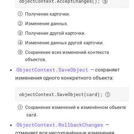
objectContext.AcceptChanges(); 
Получение карточки.
Изменение данных.
Получение другой карточки.
Изменение данных другой карточки.
Сохранение всех изменений контекста
объектов.
ObjectContext.SaveObject
— сохраняет
изменения одного конкретного объекта:
objectContext.SaveObject(card); 
Сохранение изменений в изменённом объекте
card
.
ObjectContext.RollbackChanges
—
отменяет все несохранённые изменения