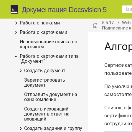
Запуск Web-клиента
Документация Docsvision 5
Интерфейс Web-клиента
5.5.17
Web-
Работа с папками
Подписание к
Работа с карточками
Использование поиска по
Алго
карточкам
Работа с карточками типа
"Документ"
Сертификат
Создать документ
пользовате
Зарегистрировать
документ
По умолчан
самостояте
Отправить документ на
ознакомление
Список, сф
Создать исходящий
документ в ответ на
сертификат
входящий
сотрудник
Создать задания и группу