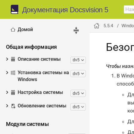
Документация Docsvision 5
5.5.4
Windo
Домой
Безо
Общая информация
Описание системы
dv5
Чтобы назн
Установка системы на
dv5
В Wind
Windows
способ
Настройка системы
dv5
Дл
вы
Обновление системы
dv5
ко
Дл
Модули системы
Дл