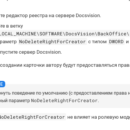
те редактор реестра на сервере Docsvision.
те в ветку
LOCAL_MACHINE\SOFTWARE\DocsVision\BackOffice\
NoDeleteRightForCreator
DWORD
раметр
с типом
и
пустите сервер Docsvision.
 создании карточки автору будут предоставляться права
нуть поведение по умолчанию (с предоставлением права н
NoDeleteRightForCreator
ный параметр
.
NoDeleteRightForCreator
не влияет на ролевую мод