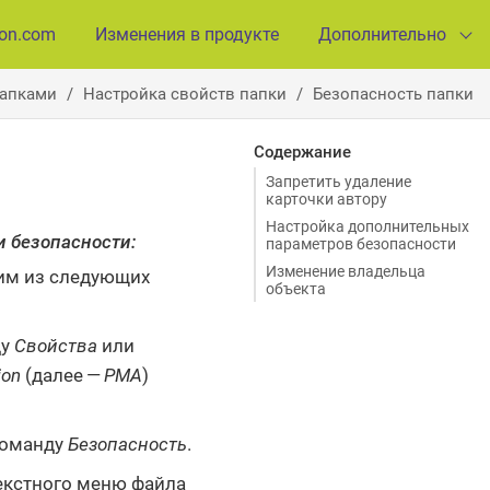
ion.com
Изменения в продукте
Дополнительно
папками
Настройка свойств папки
Безопасность папки
Содержание
Запретить удаление
карточки автору
Настройка дополнительных
и безопасности:
параметров безопасности
Изменение владельца
им из следующих
объекта
ду
Свойства
или
ion
(далее —
РМА
)
команду
Безопасность
.
текстного меню файла