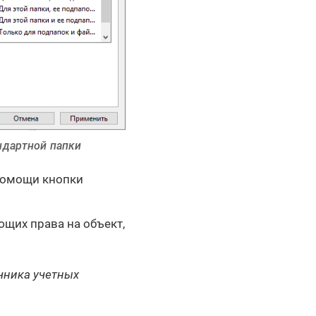
андартной папки
помощи кнопки
ющих права на объект,
чника учетных