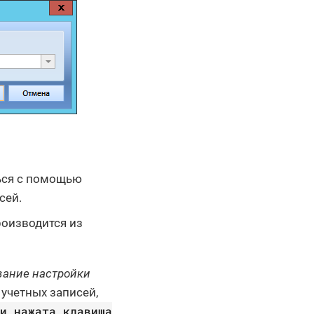
ься с помощью
сей.
роизводится из
вание настройки
учетных записей,
ли нажата клавиша