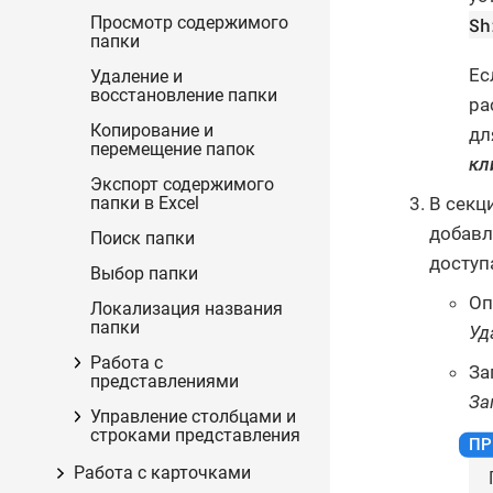
Просмотр содержимого
Sh
папки
Ес
Удаление и
восстановление папки
ра
Копирование и
дл
перемещение папок
кл
Экспорт содержимого
В секц
папки в Excel
добавл
Поиск папки
доступа
Выбор папки
Оп
Локализация названия
папки
Уд
Работа с
За
представлениями
За
Управление столбцами и
строками представления
Работа с карточками