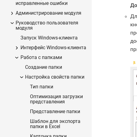
исправленные ошибки
До
Администрирование модуля
Дл
Руководство пользователя
кн
модуля
пр
Запуск Windows-клиента
до
Интерфейс Windows-клиента
пр
Работа с папками
Создание папки
Настройка свойств папки
Тип папки
Оптимизация загрузки
представления
Представление папки
Шаблон для экспорта
папки в Excel
Карточка папки