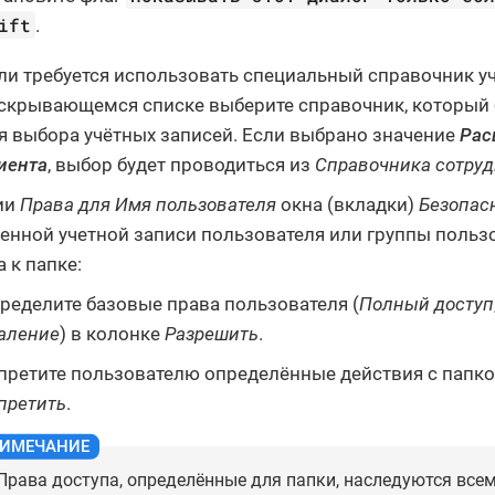
ift
.
ли требуется использовать специальный справочник уч
скрывающемся списке выберите справочник, который 
я выбора учётных записей. Если выбрано значение
Рас
иента
, выбор будет проводиться из
Справочника сотру
ии
Права для
Имя пользователя
окна (вкладки)
Безопас
енной учетной записи пользователя или группы польз
 к папке:
ределите базовые права пользователя (
Полный доступ
аление
) в колонке
Разрешить
.
претите пользователю определённые действия с папко
претить
.
Права доступа, определённые для папки, наследуются все