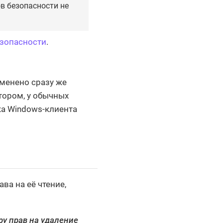
в безопасности не
езопасности
.
менено сразу же
тором, у обычных
ка Windows-клиента
ва на её чтение,
ру прав на удаление