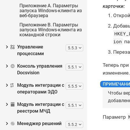
Приложение A. Параметры
карточки:
запуска Windows-клиента из
Открой
веб-браузера
Приложение B. Параметры
Добавь
запуска Windows-клиента из
HKEY_
командной строки
ion
па
Управление
5.5.3
Переза
процессами
Теперь при
Консоль управления
5.5.1
изменение.
Docsvision
Модуль интеграции с
5.5.5
операторами ЭДО
Чтобы вер
добавлен
Модуль интеграции с
5.5.1
реестром МЧД
Параметр
Менеджер решений
5.5.2