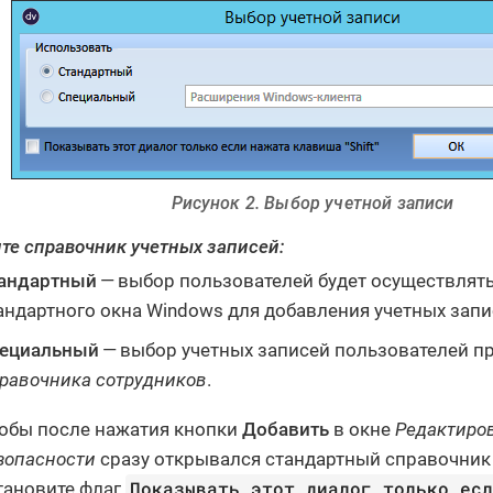
Рисунок 2. Выбор учетной записи
те справочник учетных записей:
андартный
— выбор пользователей будет осуществлят
андартного окна Windows для добавления учетных запи
ециальный
— выбор учетных записей пользователей п
равочника сотрудников
.
обы после нажатия кнопки
Добавить
в окне
Редактиро
зопасности
сразу открывался стандартный справочник 
Показывать этот диалог только ес
тановите флаг