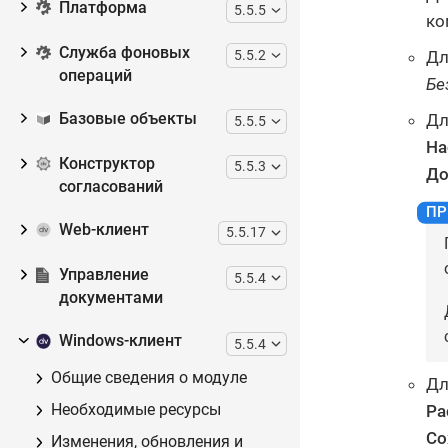
Платформа
5.5.5
ко
Служба фоновых
Дл
5.5.2
операций
Бе
Дл
Базовые объекты
5.5.5
На
Конструктор
5.5.3
До
согласований
Web-клиент
5.5.17
Управление
5.5.4
документами
Windows-клиент
5.5.4
Общие сведения о модуле
Дл
Ра
Необходимые ресурсы
Со
Изменения, обновления и