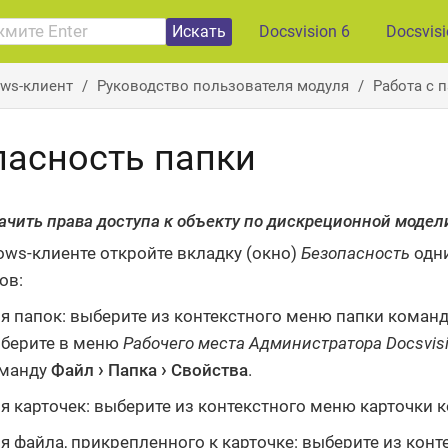
Искать
Docsvision 6
Docsvis
ws-клиент
Руководство пользователя модуля
Работа с 
пасность папки
ачить права доступа к объекту по дискреционной модел
ows-клиенте откройте вкладку (окно)
Безопасность
одн
ов:
я папок: выберите из контекстного меню папки коман
берите в меню
Рабочего места Администратора Docsvis
манду
Файл
Папка
Свойства
.
я карточек: выберите из контекстного меню карточки 
я файла, прикрепленного к карточке: выберите из кон