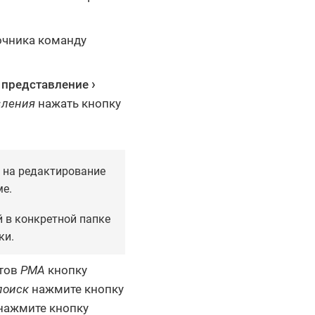
очника команду
 представление
вления
нажать кнопку
 на редактирование
ме.
 в конкретной папке
ки.
нтов
РМА
кнопку
поиск
нажмите кнопку
нажмите кнопку