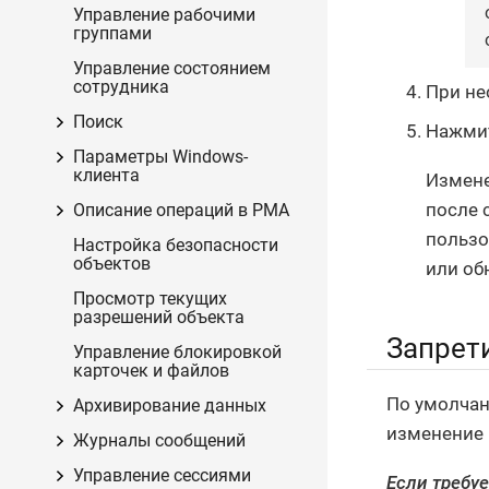
Управление рабочими
группами
Управление состоянием
сотрудника
При н
Поиск
Нажми
Параметры Windows-
клиента
Измене
после 
Описание операций в РМА
пользо
Настройка безопасности
объектов
или об
Просмотр текущих
разрешений объекта
Запрети
Управление блокировкой
карточек и файлов
По умолчан
Архивирование данных
изменение 
Журналы сообщений
Управление сессиями
Если требу