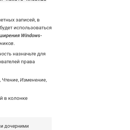
етных записей, в
будет использоваться
ширения Windows-
дников
.
ность
назначьте для
ователей права
,
Чтение
,
Изменение
,
й в колонке
ми дочерними