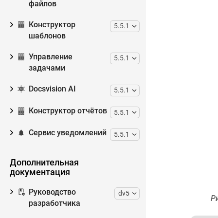
файлов
Конструктор
5.5.1
шаблонов
Управление
5.5.1
задачами
Docsvision AI
5.5.1
Конструктор отчётов
5.5.1
Сервис уведомлений
5.5.1
Дополнительная
документация
Руководство
dv5
Р
разработчика