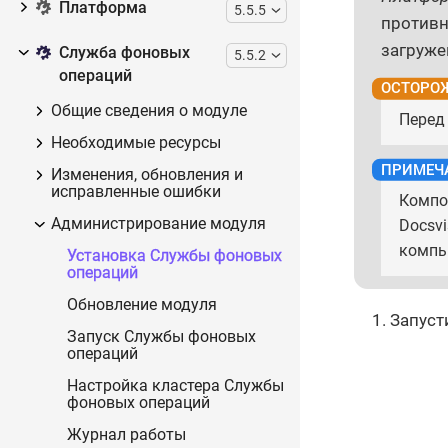
Платформа
5.5.5
противн
загруже
Служба фоновых
5.5.2
операций
Общие сведения о модуле
Перед
Необходимые ресурсы
Изменения, обновления и
исправленные ошибки
Компо
Администрирование модуля
Docsv
компь
Установка Службы фоновых
операций
Обновление модуля
Запуст
Запуск Службы фоновых
операций
Настройка кластера Службы
фоновых операций
Журнал работы