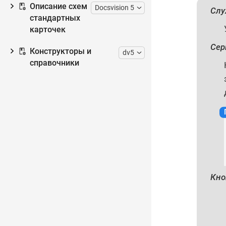
Описание схем
Docsvision 5
Слу
стандартных
карточек
Сер
Конструкторы и
dv5
справочники
Кно