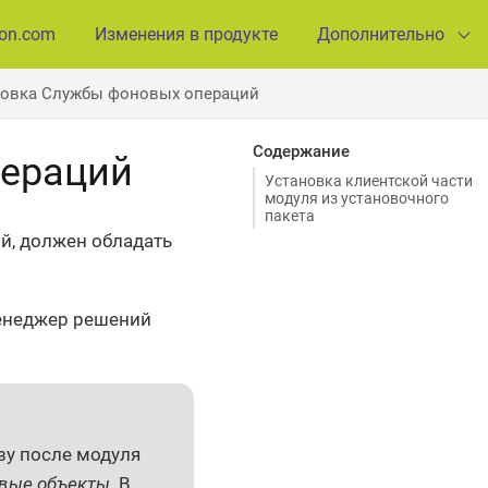
ion.com
Изменения в продукте
Дополнительно
новка Службы фоновых операций
Содержание
пераций
Установка клиентской части
модуля из установочного
пакета
й, должен обладать
Менеджер решений
зу после модуля
вые объекты
. В