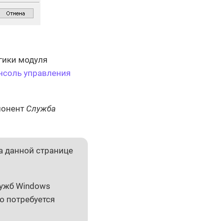
гики модуля
нсоль управления
понент
Служба
а данной странице
лужб Windows
ю потребуется