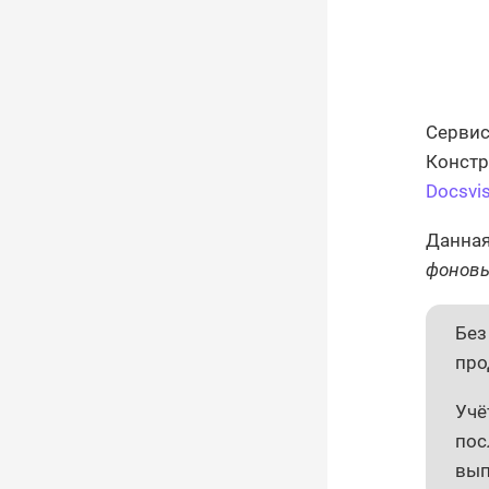
Сервис
Констр
Docsvi
Данная
фоновы
Без
про
Учё
пос
вып