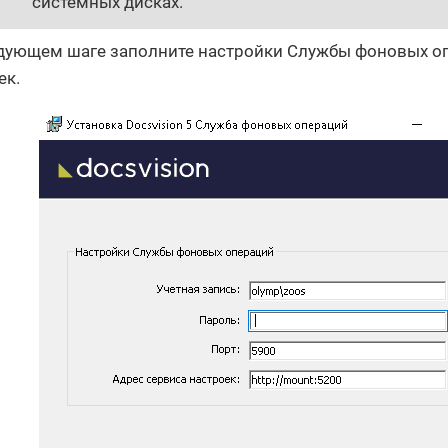
системных дисках.
дующем шаге заполните настройки Службы фоновых оп
ек.