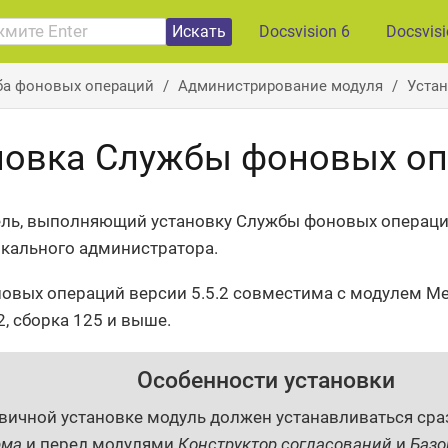
Искать
Docsvision 6
Docsvis
ба фоновых операций
Администрирование модуля
Уста
новка Службы фоновых о
ль, выполняющий установку Службы фоновых операци
кального администратора.
овых операций версии 5.5.2 совместима с модулем 
2, сборка 125 и выше.
Особенности установки
вичной установке модуль должен устанавливаться сра
рма
и перед модулями
Конструктор согласований
и
Базо