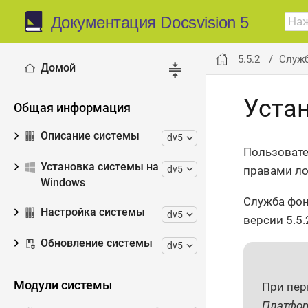
Документация Docsvision 5
5.5.2
Служ
Домой
Уста
Общая информация
Описание системы
dv5
Пользовате
Установка системы на
dv5
правами ло
Windows
Служба фон
Настройка системы
dv5
версии 5.5.
Обновление системы
dv5
Модули системы
При пер
Платфо