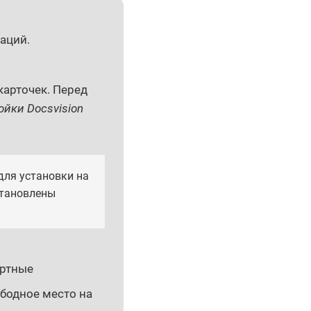
аций.
карточек. Перед
ойки Docsvision
для установки на
становлены
артные
бодное место на