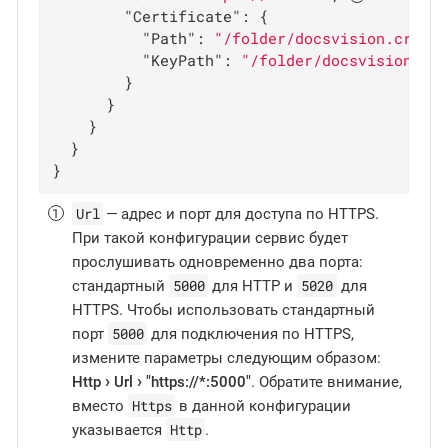
"Certificate"
: {

"Path"
: 
"/folder/docsvision.crt"
,
"KeyPath"
: 
"/folder/docsvision.ke
        }

      }

    }

  }

}
Url
— адрес и порт для доступа по HTTPS.
При такой конфигурации сервис будет
прослушивать одновременно два порта:
5000
5020
стандартный
для HTTP и
для
HTTPS. Чтобы использовать стандартный
5000
порт
для подключения по HTTPS,
измените параметры следующим образом:
Http
Url
"https://*:5000"
. Обратите внимание,
Https
вместо
в данной конфигурации
Http
указывается
.