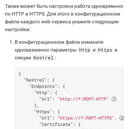
Также может быть настроена работа одновремнно
по HTTP и HTTPS. Для этого в конфигурационном
файле каждого web-сервиса укажите следующие
настройки:
В конфигурационном файле измените
Http
Https
одновременно параметры
и
в
Kestrel
секции
:
{

"Kestrel"
: {

"Endpoints"
: {

"Http"
: {

"Url"
: 
"http://*:ПОРТ-HTTP"
      },

"Https"
: {

"Url"
: 
"https://*:ПОРТ-HTTPS"
, 
"Certificate"
: {
