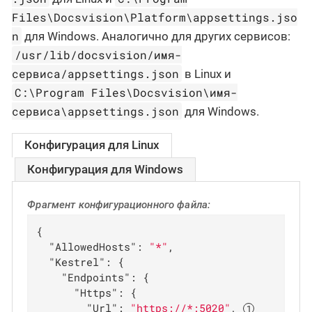
Files\Docsvision\Platform\appsettings.jso
n
для Windows. Аналогично для других сервисов:
/usr/lib/docsvision/имя-
сервиса/appsettings.json
в Linux и
C:\Program Files\Docsvision\имя-
сервиса\appsettings.json
для Windows.
Конфигурация для Linux
Конфигурация для Windows
Фрагмент конфигурационного файла:
{

"AllowedHosts"
: 
"*"
,

"Kestrel"
: {

"Endpoints"
: {

"Https"
: {

"Url"
: 
"https://*:5020"
, 