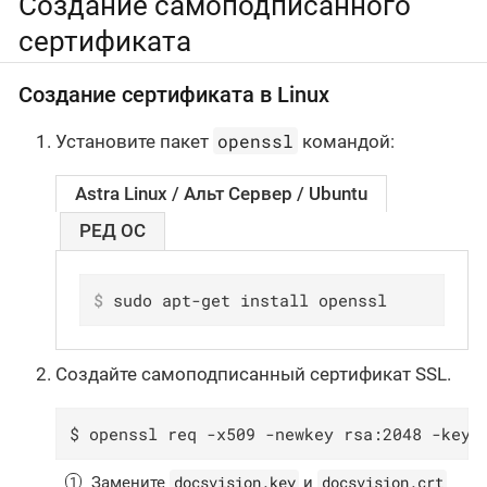
Создание самоподписанного
сертификата
Создание сертификата в Linux
openssl
Установите пакет
командой:
Astra Linux / Альт Сервер / Ubuntu
РЕД ОС
$
 sudo apt-get install openssl
Создайте самоподписанный сертификат SSL.
$ openssl req -x509 -newkey rsa:2048 -keyo
docsvision.key
docsvision.crt
Замените
и