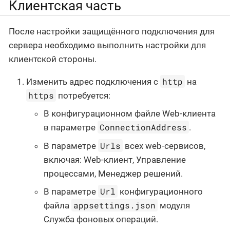
Клиентская часть
После настройки защищённого подключения для
сервера необходимо выполнить настройки для
клиентской стороны.
http
Изменить адрес подключения с
на
https
потребуется:
В конфигурационном файле Web-клиента
ConnectionAddress
в параметре
.
Urls
В параметре
всех web-сервисов,
включая: Web-клиент, Управление
процессами, Менеджер решений.
Url
В параметре
конфигурационного
appsettings.json
файла
модуля
Служба фоновых операций.